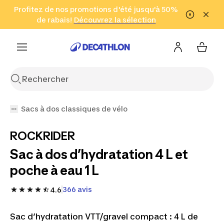
Aller à la recherche
Profitez de nos promotions d'été jusqu'à 50%
Aller au contenu
Aller au pied de
de rabais!
(Zones sélectionnées)
en seulement 2 h!
Découvrez la sélection
Cliquez ici
page
Sacs à dos classiques de vélo
ROCKRIDER
Sac à dos d’hydratation 4 L et
poche à eau 1 L
366 avis
4.6
Sac d’hydratation VTT/gravel compact : 4 L de