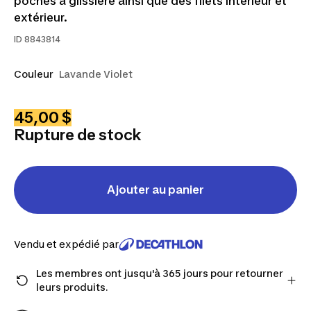
poches à glissière ainsi que des filets intérieur et
extérieur.
ID
8843814
Couleur
Lavande Violet
45,00 $
Rupture de stock
Ajouter au panier
Vendu et expédié par
Les membres ont jusqu'à 365 jours pour retourner
leurs produits.
Passez à la caisse en tant que membre et obtenez