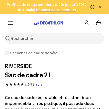
Aller à la recherche
Profitez de nos promotions d'été jusqu'à 50%
Aller au contenu
Aller au pied de
de rabais!
(Zones sélectionnées)
en seulement 2 h!
Découvrez la sélection
Cliquez ici
page
Sacoches de cadre de vélo
RIVERSIDE
Sac de cadre 2 L
92 avis
4.9
Ce sac de cadre est stable et résistant (non
imperméable). Très pratique, il possède deux