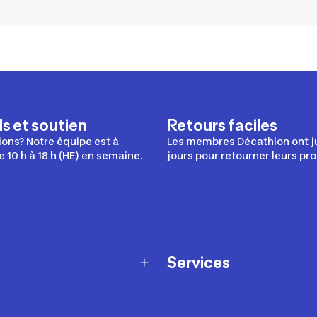
s et soutien
Retours faciles
ons? Notre équipe est à
Les membres Décathlon ont j
e 10 h à 18 h (HE) en semaine.
jours pour retourner leurs pro
Services
Programme de fidélité
t échanges
Ateliers en magasin