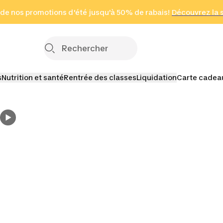
 page
 de nos promotions d'été jusqu'à 50% de rabais!
(Zones sélectionnées)
en seulement 2 h
Découvrez la 
Cliquez ici
s
Nutrition et santé
Rentrée des classes
Liquidation
Carte cadea