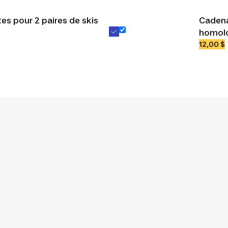
tes pour 2 paires de skis
Cadena
homol
12,00 $