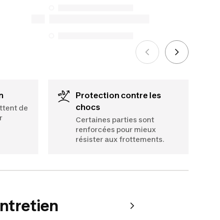
protection du consommateur. Les
seules exceptions concernent les
services de réparation spécifiques
énumérés ci-dessous pour les achats
effectués à compter du 5 octobre 2025.
Voir plus
n
Protection contre les
chocs
ttent de
r
Certaines parties sont
renforcées pour mieux
résister aux frottements.
entretien