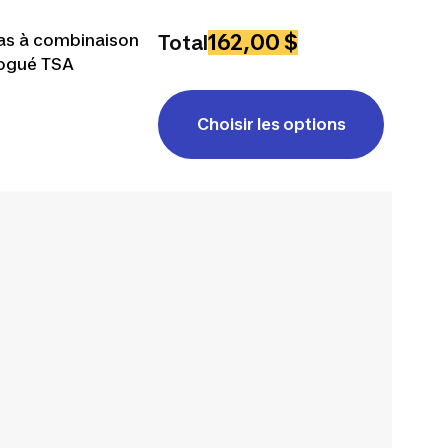
162,00 $
s à combinaison
Total
ogué TSA
Choisir les options