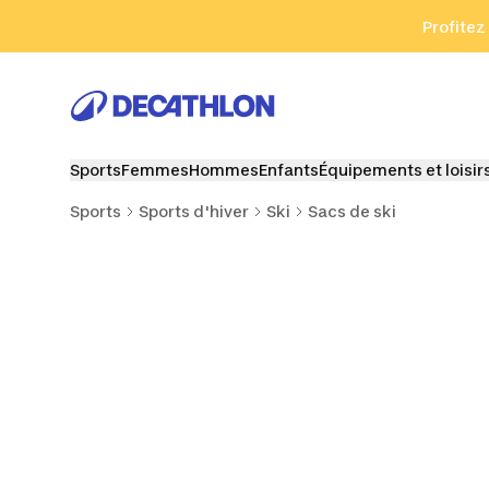
Aller à la recherche
Aller au contenu
Aller au pied de
Profitez
Sports
Femmes
Hommes
Enfants
Équipements et loisir
Sports
Sports d'hiver
Ski
Sacs de ski