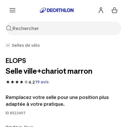
Aller à la recherche
Aller au contenu
Aller au pied de
page
Selles de vélo
ELOPS
Selle ville+chariot marron
19 avis
4.2
Remplacez votre selle pour une position plus
adaptée à votre pratique.
ID
8523497