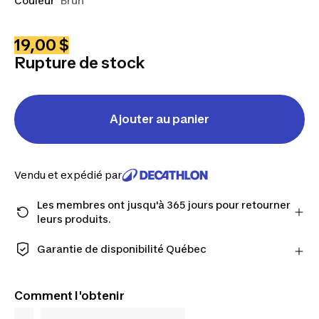
Couleur
Brun
19,00 $
Rupture de stock
Ajouter au panier
Vendu et expédié par
Les membres ont jusqu'à 365 jours pour retourner
leurs produits.
Passez à la caisse en tant que membre et obtenez
plus de temps pour retourner les produits au cas où
Garantie de disponibilité Québec
vous changeriez d'avis.
CONSOMMATEURS DU QUÉBEC UNIQUEMENT :
En savoir plus
Decathlon Canada Inc. offre une vaste sélection de
Comment l'obtenir
services de réparation, de pièces de rechange (en
magasin et en ligne) et d’information, mais nous