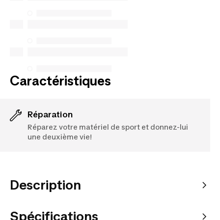
n’en garantissons pas la disponibilité en vertu de la
Loi sur la protection du consommateur. Les seules
exceptions concernent les services de réparation
spécifiques énumérés ci-dessous pour les achats
effectués à compter du 5 octobre 2025.
Voir plus
Caractéristiques
Réparation
Réparez votre matériel de sport et donnez-lui
une deuxième vie!
Description
Spécifications