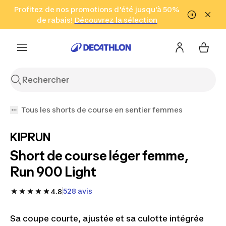
Aller à la recherche
Profitez de nos promotions d'été jusqu'à 50%
Aller au contenu
Aller au pied de
de rabais!
(Zones sélectionnées)
en seulement 2 h!
Découvrez la sélection
Cliquez ici
page
Tous les shorts de course en sentier femmes
KIPRUN
Short de course léger femme,
Run 900 Light
528 avis
4.8
Sa coupe courte, ajustée et sa culotte intégrée