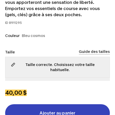
vous apporteront une sensation de liberté.
Emportez vos essentiels de course avec vous
(gels, clés) grâce à ses deux poches.
ID
8911295
Couleur
Bleu cosmos
Guide des tailles
Taille
Taille correcte. Choisissez votre taille
habituelle.
2TP
TP
P
M
G
TG
40,00 $
Ajouter au panier