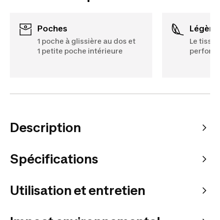
Poches
Légère
1 poche à glissière au dos et
Le tissu 
1 petite poche intérieure
performa
Description
Spécifications
Utilisation et entretien