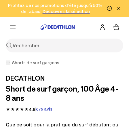
Aller à la recherche
Profitez de nos promotions d'été jusqu'à 50%
Aller au contenu
Aller au pied de
de rabais!
(Zones sélectionnées)
en seulement 2 h!
Découvrez la sélection
Cliquez ici
page
Shorts de surf garçons
DECATHLON
Short de surf garçon, 100 Âge 4-
8 ans
676 avis
4.8
Que ce soit pour la pratique du surf débutant ou