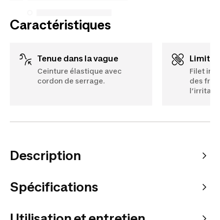
Caractéristiques
Tenue dans la vague
Limitat
Ceinture élastique avec
Filet int
cordon de serrage.
des frot
l’irritati
Description
Spécifications
Utilisation et entretien