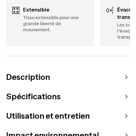
Extensible
Évacuation de la
transpi
Tissu extensible pour une
grande liberté de
Les zone
mouvement.
l'évacua
transpir
Description
Spécifications
Utilisation et entretien
Impact environnemental