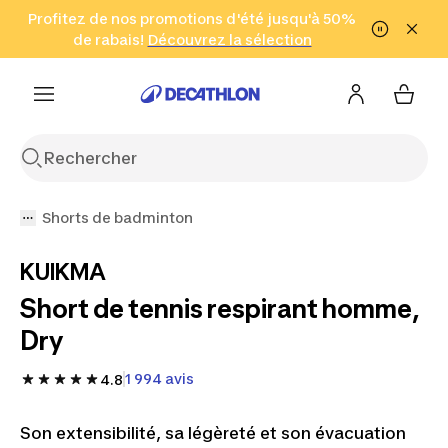
Aller à la recherche
Profitez de nos promotions d'été jusqu'à 50%
Aller au contenu
Aller au pied de
de rabais!
(Zones sélectionnées)
en seulement 2 h!
Découvrez la sélection
Cliquez ici
page
Shorts de badminton
KUIKMA
Short de tennis respirant homme,
Dry
1 994 avis
4.8
Son extensibilité, sa légèreté et son évacuation