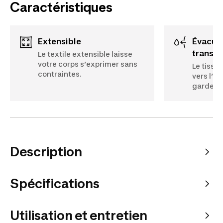
Caractéristiques
Extensible
Évacuation de la
transpi
Le textile extensible laisse
votre corps s’exprimer sans
Le tissu
contraintes.
vers l’e
garder a
Description
Spécifications
Utilisation et entretien