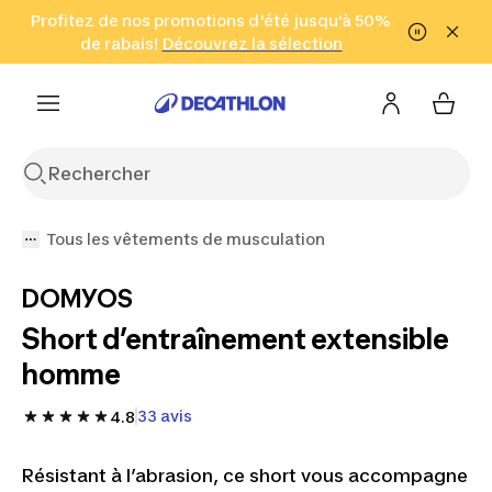
Aller à la recherche
Profitez de nos promotions d'été jusqu'à 50%
Aller au contenu
Aller au pied de
de rabais!
(Zones sélectionnées)
en seulement 2 h!
Découvrez la sélection
Cliquez ici
page
Tous les vêtements de musculation
DOMYOS
Short d’entraînement extensible
homme
33 avis
4.8
Résistant à l’abrasion, ce short vous accompagne