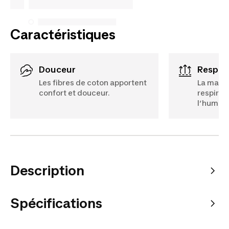
Voir plus
Caractéristiques
Douceur
Respir
Les fibres de coton apportent
La matiè
confort et douceur.
respirer
l’humidi
Description
Spécifications