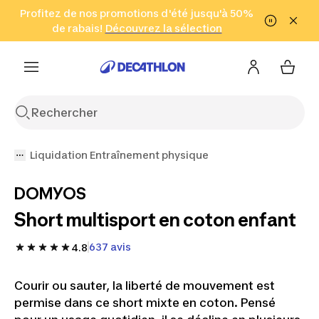
Aller à la recherche
Profitez de nos promotions d'été jusqu'à 50%
Aller au contenu
Aller au pied de
de rabais!
(Zones sélectionnées)
en seulement 2 h!
Découvrez la sélection
Cliquez ici
page
Liquidation Entraînement physique
DOMYOS
Short multisport en coton enfant
637 avis
4.8
Courir ou sauter, la liberté de mouvement est
permise dans ce short mixte en coton. Pensé