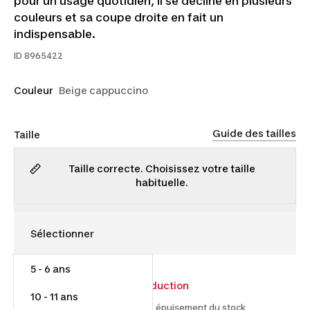
pour un usage quotidien, il se décline en plusieurs
couleurs et sa coupe droite en fait un
indispensable.
ID
8965422
Couleur
Beige cappuccino
Guide des tailles
Taille
Taille correcte. Choisissez votre taille
habituelle.
5 - 6 ans
10,00 $
17,00 $
41% de réduction
10 - 11 ans
À partir du 2026-07-14 et jusqu'à épuisement du stock