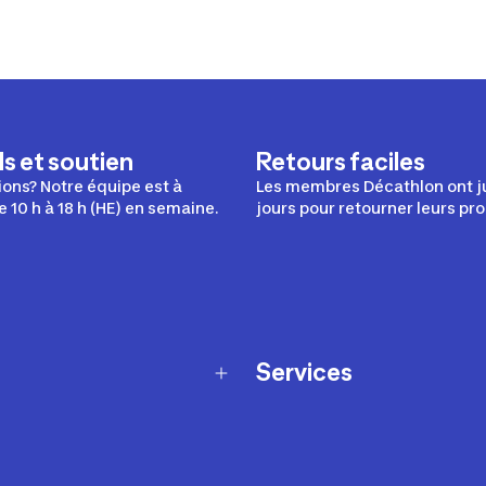
s et soutien
Retours faciles
ons? Notre équipe est à
Les membres Décathlon ont j
e 10 h à 18 h (HE) en semaine.
jours pour retourner leurs pro
Services
Programme de fidélité
t échanges
Ateliers en magasin
Cartes-cadeaux