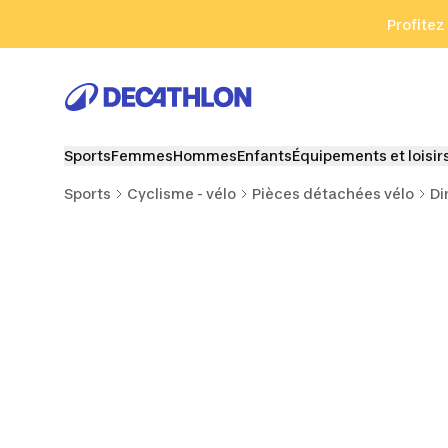
Aller à la recherche
Aller au contenu
Aller au pied de
Profitez
Sports
Femmes
Hommes
Enfants
Équipements et loisir
Sports
Cyclisme - vélo
Pièces détachées vélo
Di