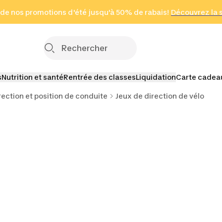
 page
 de nos promotions d'été jusqu'à 50% de rabais!
(Zones sélectionnées)
en seulement 2 h
Découvrez la 
Cliquez ici
s
Nutrition et santé
Rentrée des classes
Liquidation
Carte cadea
rection et position de conduite
Jeux de direction de vélo