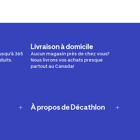
Livraison à domicile
usqu'à 365
Aucun magasin près de chez vous?
duits.
Nous livrons vos achats presque
partout au Canada!
À propos de Décathlon
Notre histoire
Carrières
Nos marques