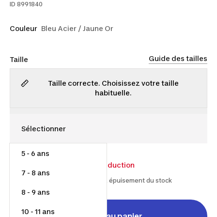
ID
8991840
Couleur
Bleu Acier / Jaune Or
Guide des tailles
Taille
Taille correcte. Choisissez votre taille
habituelle.
5 - 6 ans
10,00 $
13,00 $
23% de réduction
7 - 8 ans
À partir du 2026-07-14 et jusqu'à épuisement du stock
8 - 9 ans
10 - 11 ans
Ajouter au panier