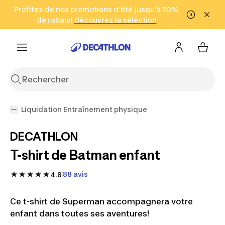
Aller à la recherche
Profitez de nos promotions d'été jusqu'à 50%
Aller au contenu
Aller au pied de
de rabais!
(Zones sélectionnées)
en seulement 2 h!
Découvrez la sélection
Cliquez ici
page
Liquidation Entraînement physique
DECATHLON
T-shirt de Batman enfant
88 avis
4.8
Ce t-shirt de Superman accompagnera votre
enfant dans toutes ses aventures!