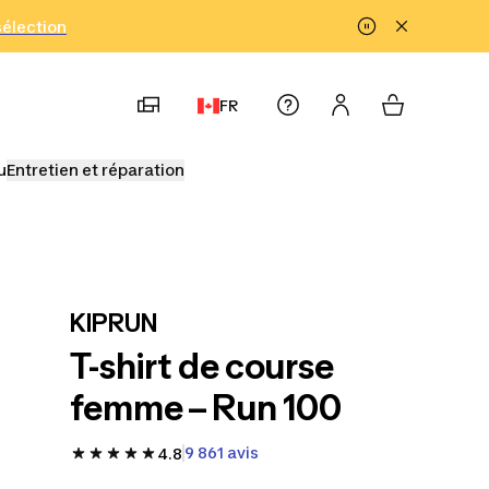
!
sélection
FR
u
Entretien et réparation
KIPRUN
T-shirt de course
femme – Run 100
9 861 avis
4.8