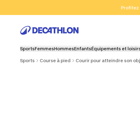
Aller à la recherche
Aller au contenu
Aller au pied de
Profitez
Sports
Femmes
Hommes
Enfants
Équipements et loisir
Sports
Course à pied
Courir pour atteindre son obj