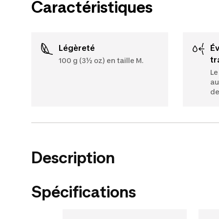
Caractéristiques
Légèreté
Évacuation de la
tr
100 g (3½ oz) en taille M.
Le
au
de
Description
Spécifications