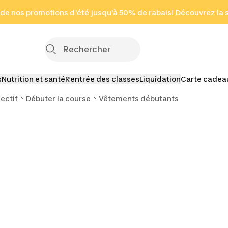
 page
 de nos promotions d'été jusqu'à 50% de rabais!
(Zones sélectionnées)
en seulement 2 h
Découvrez la 
Cliquez ici
s
Nutrition et santé
Rentrée des classes
Liquidation
Carte cadea
ectif
Débuter la course
Vêtements débutants