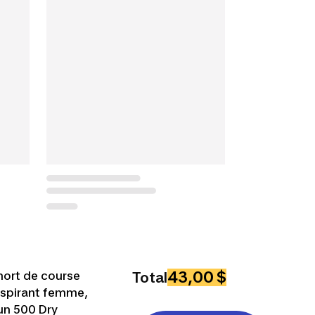
43,00 $
hort de course
Total
espirant femme,
un 500 Dry