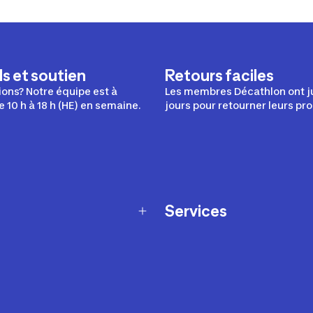
s et soutien
Retours faciles
ons? Notre équipe est à
Les membres Décathlon ont j
e 10 h à 18 h (HE) en semaine.
jours pour retourner leurs pro
Services
Programme de fidélité
t échanges
Ateliers en magasin
Cartes-cadeaux
et sécurité
Nos conseils sportifs