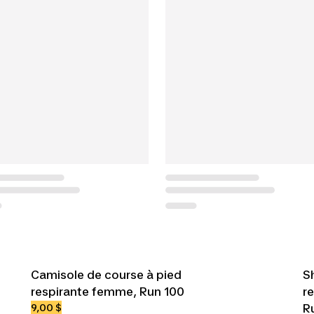
Camisole de course à pied
S
respirante femme, Run 100
r
9,00 $
R