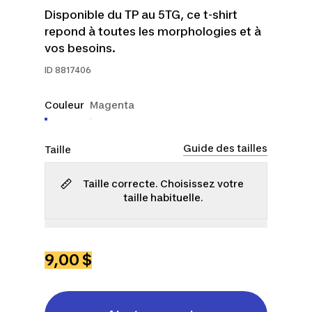
Disponible du TP au 5TG, ce t-shirt
repond à toutes les morphologies et à
vos besoins.
ID
8817406
Couleur
Magenta
Guide des tailles
Taille
Taille correcte. Choisissez votre
taille habituelle.
TP
P
M
G
TG
2TG
3TG
9,00 $