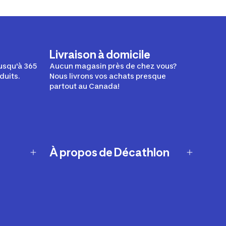
Livraison à domicile
usqu'à 365
Aucun magasin près de chez vous?
duits.
Nous livrons vos achats presque
partout au Canada!
À propos de Décathlon
Notre histoire
Carrières
Nos marques
Nos innovations