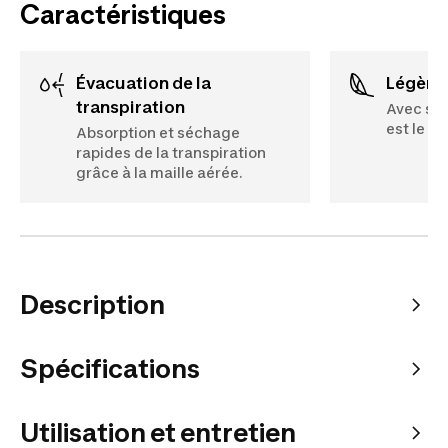
Caractéristiques
Évacuation de la
Légère
transpiration
Avec ses
est le p
Absorption et séchage
rapides de la transpiration
grâce à la maille aérée.
Description
Spécifications
Utilisation et entretien