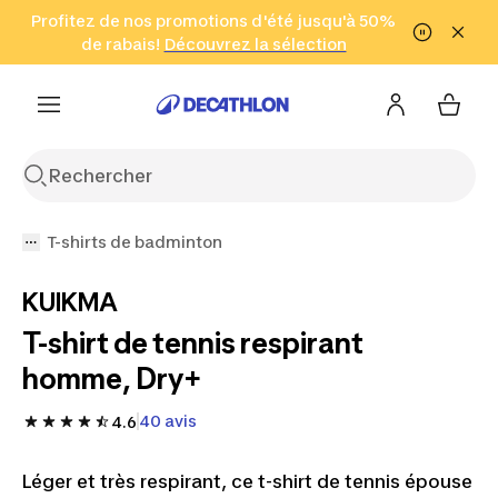
Aller à la recherche
Profitez de nos promotions d'été jusqu'à 50%
Aller au contenu
Aller au pied de
de rabais!
(Zones sélectionnées)
en seulement 2 h!
Découvrez la sélection
Cliquez ici
page
T-shirts de badminton
KUIKMA
T-shirt de tennis respirant
homme, Dry+
40 avis
4.6
Léger et très respirant, ce t-shirt de tennis épouse