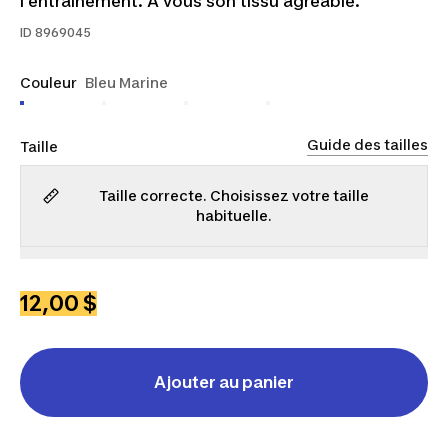
l’entraînement. À vous son tissu agréable.
ID
8969045
Couleur
Bleu Marine
Guide des tailles
Taille
Taille correcte. Choisissez votre taille
habituelle.
P
M
G
TG
2TG
12,00 $
Ajouter au panier