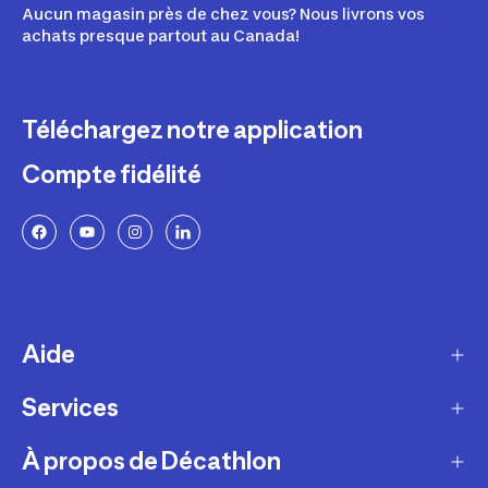
Aucun magasin près de chez vous? Nous livrons vos
achats presque partout au Canada!
Téléchargez notre application
Compte fidélité
Aide
Services
Livraison
Retours et échanges
À propos de Décathlon
Programme de fidélité