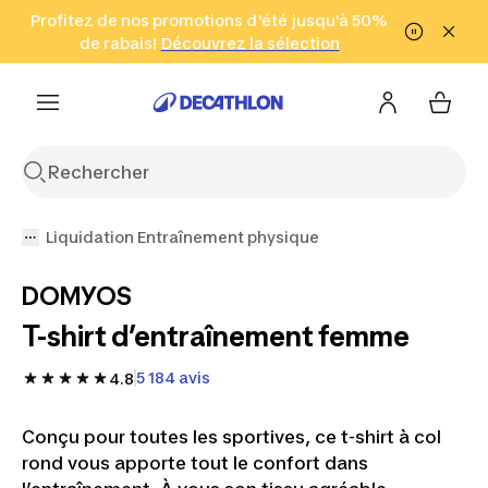
Aller à la recherche
Profitez de nos promotions d'été jusqu'à 50%
Aller au contenu
Aller au pied de
de rabais!
(Zones sélectionnées)
en seulement 2 h!
Découvrez la sélection
Cliquez ici
page
Liquidation Entraînement physique
DOMYOS
T-shirt d’entraînement femme
5 184 avis
4.8
Conçu pour toutes les sportives, ce t-shirt à col
rond vous apporte tout le confort dans