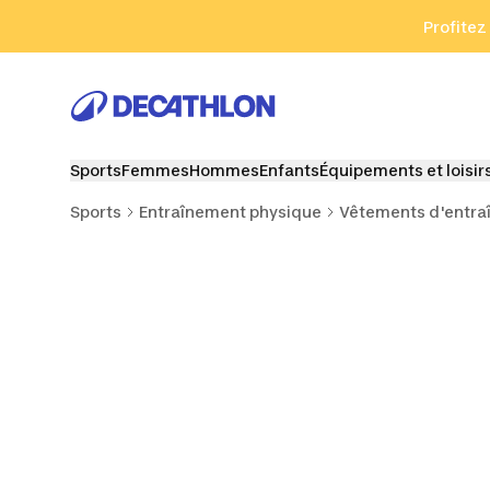
Aller à la recherche
Aller au contenu
Aller au pied de
Profitez
Sports
Femmes
Hommes
Enfants
Équipements et loisir
Sports
Entraînement physique
Vêtements d'entr