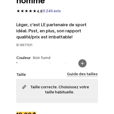
homme
5 245 avis
4.8
Léger, c’est LE partenaire de sport
idéal. Psst, en plus, son rapport
qualité/prix est imbattable!
ID
8871331
Couleur
Noir fumé
Guide des tailles
Taille
Taille correcte. Choisissez votre
taille habituelle.
TP
P
M
G
TG
2TG
3TG
4TG
5TG