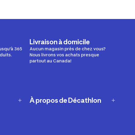
Livraison à domicile
usqu'à 365
Aucun magasin près de chez vous?
duits.
Nous livrons vos achats presque
partout au Canada!
À propos de Décathlon
Notre histoire
Carrières
Nos marques