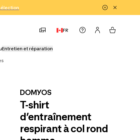
!
sélection
FR
u
Entretien et réparation
es
DOMYOS
T-shirt
d’entraînement
respirant à col rond