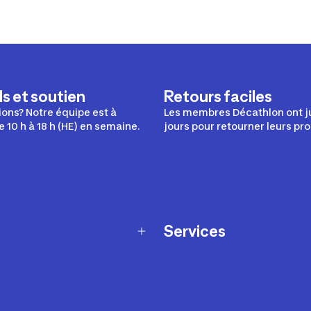
s et soutien
Retours faciles
ons? Notre équipe est à
Les membres Décathlon ont j
e 10 h à 18 h (HE) en semaine.
jours pour retourner leurs pro
Services
Programme de fidélité
t échanges
Ateliers en magasin
Cartes-cadeaux