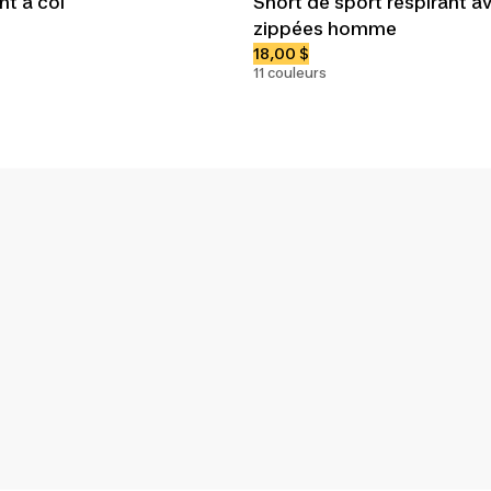
nt à col
Short de sport respirant 
zippées homme
18,00 $
11 couleurs