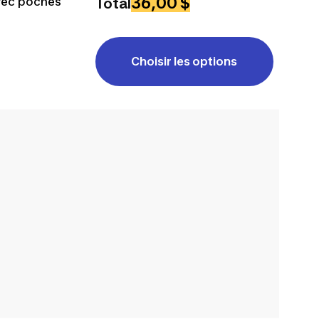
36,00 $
avec poches
Total
Choisir les options