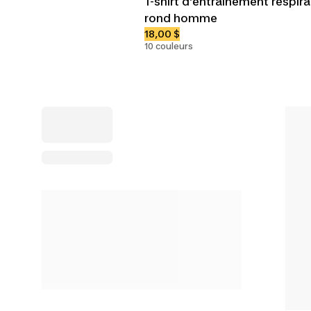
T-shirt d’entraînement respira
rond homme
18,00 $
10 couleurs