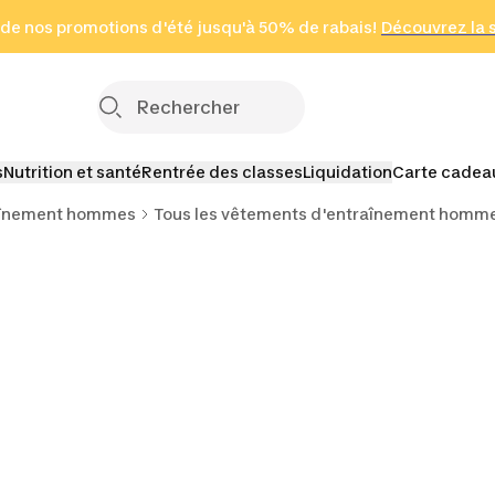
 page
 de nos promotions d'été jusqu'à 50% de rabais!
(Zones sélectionnées)
en seulement 2 h
Découvrez la 
Cliquez ici
s
Nutrition et santé
Rentrée des classes
Liquidation
Carte cadea
aînement hommes
Tous les vêtements d'entraînement homm