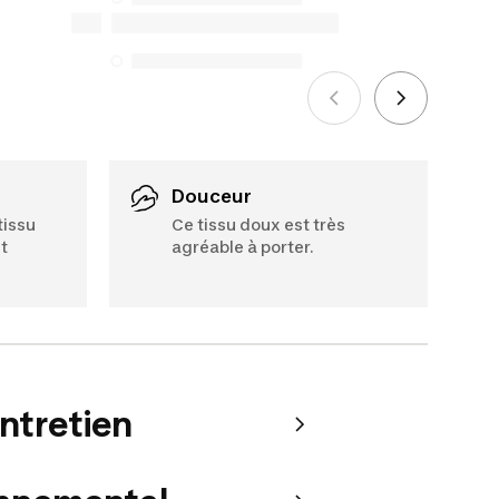
seules exceptions concernent les
services de réparation spécifiques
énumérés ci-dessous pour les achats
effectués à compter du 5 octobre 2025.
Voir plus
Douceur
tissu
Ce tissu doux est très
t
agréable à porter.
entretien