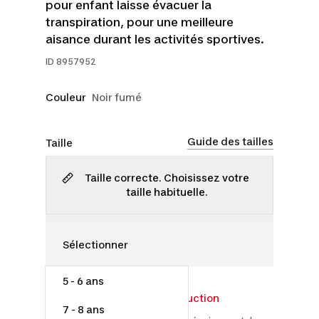
pour enfant laisse évacuer la
transpiration, pour une meilleure
aisance durant les activités sportives.
ID
8957952
Couleur
Noir fumé
Guide des tailles
Taille
Taille correcte. Choisissez votre
taille habituelle.
5 - 6 ans
4,00 $
5,00 $
20% de réduction
7 - 8 ans