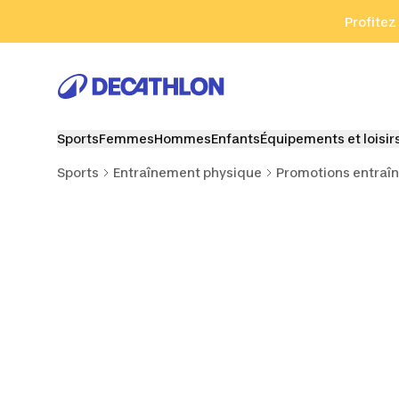
Aller à la recherche
Aller au contenu
Aller au pied de
Profitez
Sports
Femmes
Hommes
Enfants
Équipements et loisir
Sports
Entraînement physique
Promotions entraî