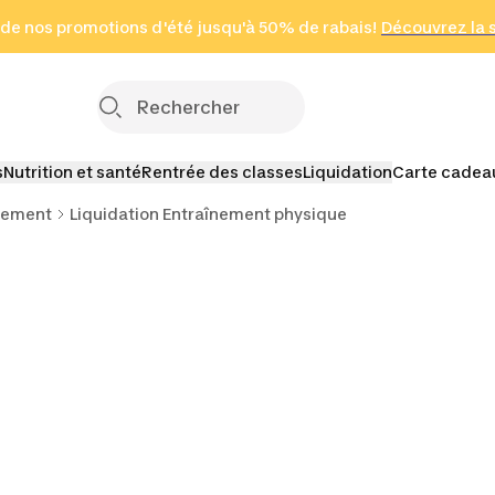
 page
 de nos promotions d'été jusqu'à 50% de rabais!
(Zones sélectionnées)
en seulement 2 h
Découvrez la 
Cliquez ici
s
Nutrition et santé
Rentrée des classes
Liquidation
Carte cadea
nement
Liquidation Entraînement physique