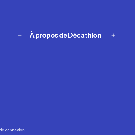
À propos de Décathlon
Notre histoire
Carrières
Nos marques
Nos innovations
Développement durable
Affiliation
Symboles du possible
Rapport sur l'esclavage moderne de
2024 (anglais seulement)
 de connexion