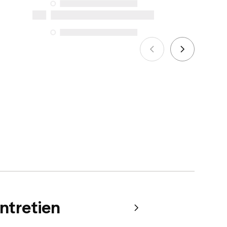
seules exceptions concernent les
services de réparation spécifiques
énumérés ci-dessous pour les achats
effectués à compter du 5 octobre 2025.
Voir plus
entretien