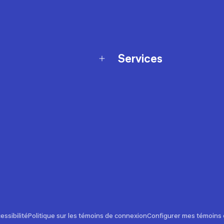
Services
Programme de fidélité
t échanges
Ateliers en magasin
Cartes-cadeaux
et sécurité
Nos conseils sportifs
de garantie Décathlon
Appli Decathlon Coach
de garantie de disponibilité
roduits
z-nous
t de prix
essibilité
Politique sur les témoins de connexion
Configurer mes témoins