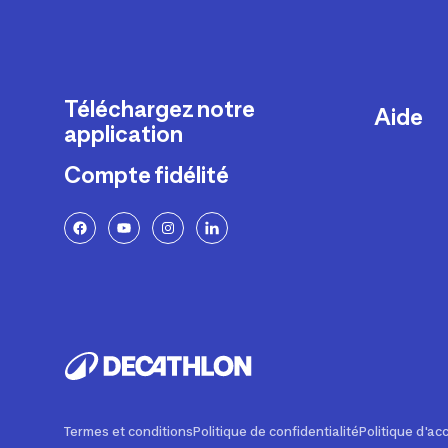
Téléchargez notre
Aide
application
Livraison
Compte fidélité
Retours e
FAQ
Paiement 
Politique 
Politique 
Rappels p
Contacte
Ajustemen
Termes et conditions
Politique de confidentialité
Politique d'acc