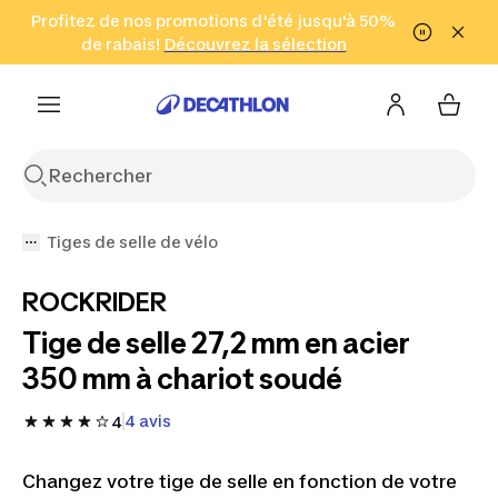
Aller à la recherche
Profitez de nos promotions d'été jusqu'à 50%
Aller au contenu
Aller au pied de
de rabais!
(Zones sélectionnées)
en seulement 2 h!
Découvrez la sélection
Cliquez ici
page
Tiges de selle de vélo
ROCKRIDER
Tige de selle 27,2 mm en acier
350 mm à chariot soudé
4 avis
4
Changez votre tige de selle en fonction de votre