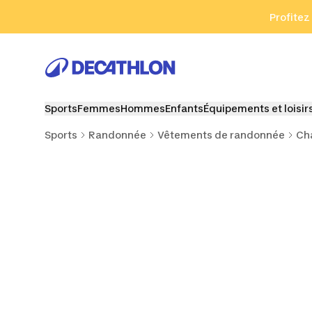
Aller à la recherche
Aller au contenu
Aller au pied de
Profitez
Sports
Femmes
Hommes
Enfants
Équipements et loisir
Sports
Randonnée
Vêtements de randonnée
Ch