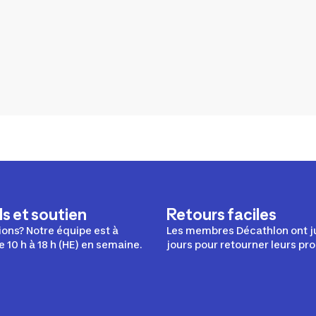
s et soutien
Retours faciles
ons? Notre équipe est à
Les membres Décathlon ont j
e 10 h à 18 h (HE) en semaine.
jours pour retourner leurs pro