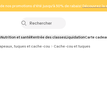
 page
 de nos promotions d'été jusqu'à 50% de rabais!
(Zones sélectionnées)
en seulement 2 h
Découvrez la 
Cliquez ici
s
Nutrition et santé
Rentrée des classes
Liquidation
Carte cadea
apeaux, tuques et cache-cou
Cache-cou et tuques