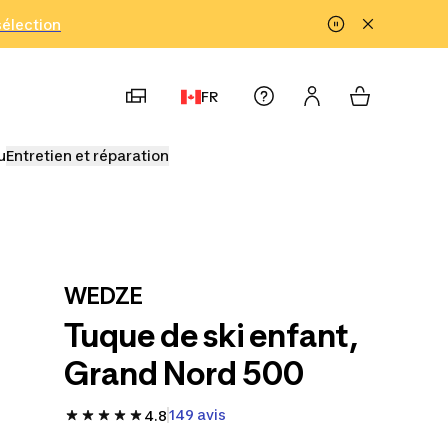
!
sélection
FR
u
Entretien et réparation
WEDZE
Tuque de ski enfant,
Grand Nord 500
149 avis
4.8