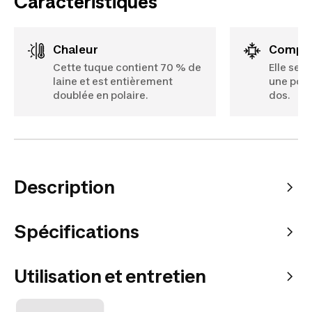
Caractéristiques
Chaleur
Compa
Cette tuque contient 70 % de
Elle se 
laine et est entièrement
une poch
doublée en polaire.
dos.
Description
Spécifications
Utilisation et entretien