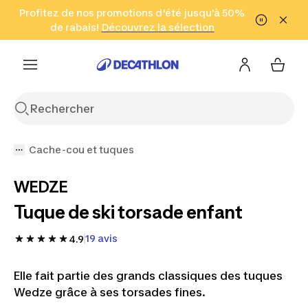
Aller à la recherche
Profitez de nos promotions d'été jusqu'à 50%
Aller au contenu
Aller au pied de
de rabais!
(Zones sélectionnées)
en seulement 2 h!
Découvrez la sélection
Cliquez ici
page
Cache-cou et tuques
WEDZE
Tuque de ski torsade enfant
19 avis
4.9
Elle fait partie des grands classiques des tuques
Wedze grâce à ses torsades fines.