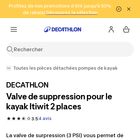
Aller à la recherche
Profitez de nos promotions d'été jusqu'à 50%
Aller au contenu
Aller au pied de
de rabais!
(Zones sélectionnées)
en seulement 2 h!
Découvrez la sélection
Cliquez ici
page
Toutes les pièces détachées pompes de kayak
DECATHLON
Valve de suppression pour le
kayak Itiwit 2 places
4 avis
3.5
La valve de surpression (3 PSI) vous permet de