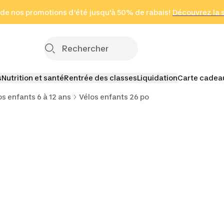
 page
 de nos promotions d'été jusqu'à 50% de rabais!
(Zones sélectionnées)
en seulement 2 h
Découvrez la 
Cliquez ici
s
Nutrition et santé
Rentrée des classes
Liquidation
Carte cadea
os enfants 6 à 12 ans
Vélos enfants 26 po