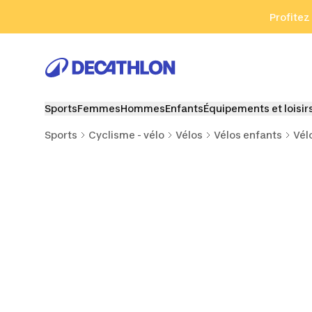
Aller à la recherche
Aller au contenu
Aller au pied de
Profitez
Sports
Femmes
Hommes
Enfants
Équipements et loisir
Sports
Cyclisme - vélo
Vélos
Vélos enfants
Vél