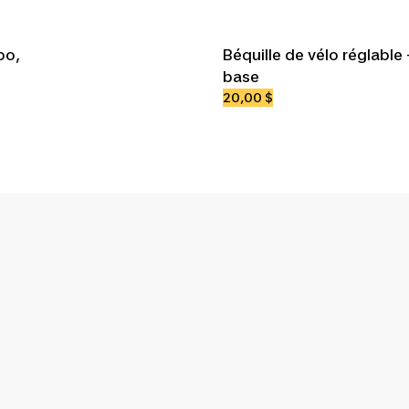
po,
Béquille de vélo réglable
base
20,00 $