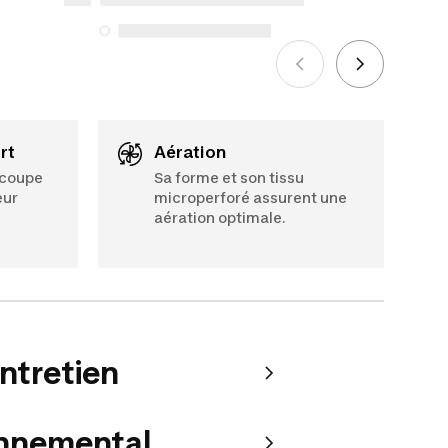
énumérés ci-dessous pour les achats
effectués à compter du 5 octobre 2025.
Voir plus
rt
Aération
a coupe
Sa forme et son tissu
eur
microperforé assurent une
aération optimale.
entretien
onnemental