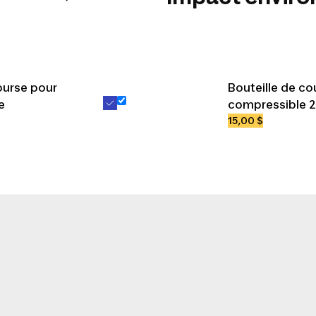
ourse pour
Bouteille de co
e
compressible 
15,00 $