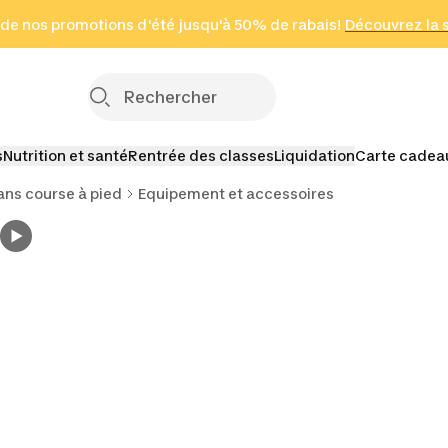
 page
 de nos promotions d'été jusqu'à 50% de rabais!
(Zones sélectionnées)
en seulement 2 h
Découvrez la 
Cliquez ici
s
Nutrition et santé
Rentrée des classes
Liquidation
Carte cadea
ans course à pied
Equipement et accessoires