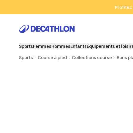
Aller à la recherche
Aller au contenu
Aller au pied de
Profitez
Sports
Femmes
Hommes
Enfants
Équipements et loisir
Sports
Course à pied
Collections course
Bons pl