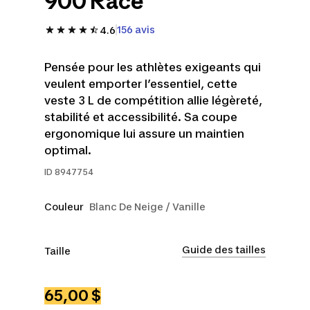
900 Race
156 avis
4.6
Pensée pour les athlètes exigeants qui
veulent emporter l’essentiel, cette
veste 3 L de compétition allie légèreté,
stabilité et accessibilité. Sa coupe
ergonomique lui assure un maintien
optimal.
ID
8947754
Couleur
Blanc De Neige / Vanille
Guide des tailles
Taille
2TP
TP
P
M
G
TG
65,00 $