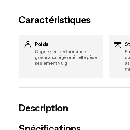
Caractéristiques
Poids
S
Gagnez en performance
So
grâce à sa légèreté : elle pèse
co
seulement 90 g.
as
ma
Description
Spécifications