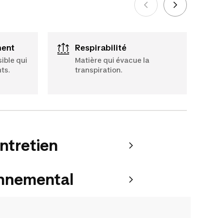
Voir plus
ment
Respirabilité
ible qui
Matière qui évacue la
ts.
transpiration.
entretien
onnemental