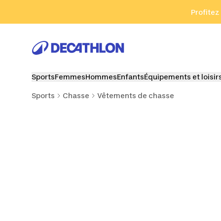
Aller à la recherche
Aller au contenu
Aller au pied de
Profitez
Sports
Femmes
Hommes
Enfants
Équipements et loisir
Sports
Chasse
Vêtements de chasse