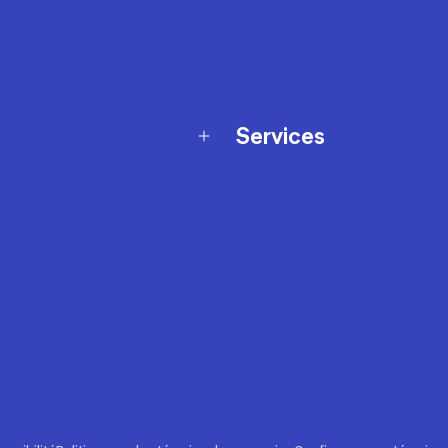
Services
Programme de fidélité
t échanges
Ateliers en magasin
Cartes-cadeaux
et sécurité
Nos conseils sportifs
de garantie Décathlon
Appli Decathlon Coach
de garantie de disponibilité
roduits
z-nous
t de prix