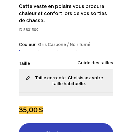
Cette veste en polaire vous procure
chaleur et confort lors de vos sorties
de chasse.
ID
8831509
Couleur
Gris Carbone / Noir fumé
Guide des tailles
Taille
Taille correcte. Choisissez votre
taille habituelle.
P
M
G
TG
2TG
3TG
4TG
35,00 $