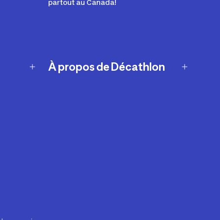
partout au Canada!
À propos de Décathlon
Notre histoire
Carrières
Nos marques
Nos innovations
Développement durable
Affiliation
Symboles du possible
Rapport sur l'esclavage moderne de
2024 (anglais seulement)