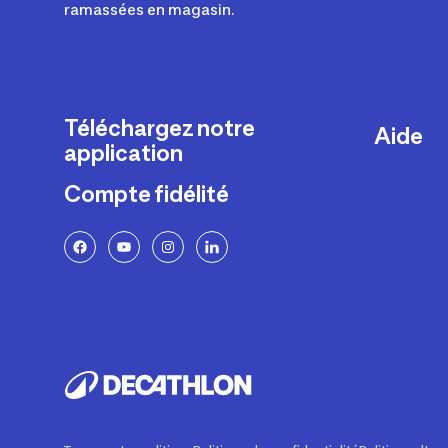
ramassées en magasin.
Téléchargez notre
Aide
application
Livraison
Compte fidélité
Retours e
FAQ
Paiement 
Politique 
Politique 
Rappels p
Contacte
Ajustemen