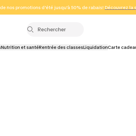
 page
 de nos promotions d'été jusqu'à 50% de rabais!
(Zones sélectionnées)
en seulement 2 h
Découvrez la 
Cliquez ici
s
Nutrition et santé
Rentrée des classes
Liquidation
Carte cadea