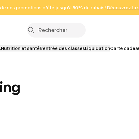
 page
 de nos promotions d'été jusqu'à 50% de rabais!
(Zones sélectionnées)
en seulement 2 h
Découvrez la 
Cliquez ici
s
Nutrition et santé
Rentrée des classes
Liquidation
Carte cadea
ing
s de
Éviers et bassines
ing