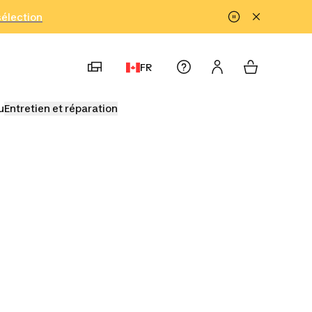
!
sélection
FR
u
Entretien et réparation