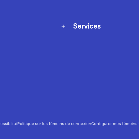
Services
Programme de fidélité
t échanges
Ateliers en magasin
Cartes-cadeaux
et sécurité
Nos conseils sportifs
de garantie Décathlon
Appli Decathlon Coach
de garantie de disponibilité
roduits
z-nous
t de prix
essibilité
Politique sur les témoins de connexion
Configurer mes témoins