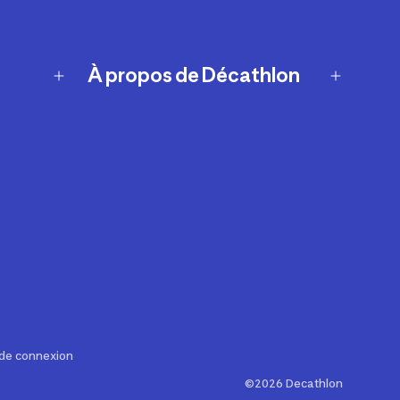
À propos de Décathlon
Notre histoire
Carrières
Nos marques
Nos innovations
Développement durable
Affiliation
Symboles du possible
Rapport sur l'esclavage moderne de
2024 (anglais seulement)
 de connexion
©2026 Decathlon