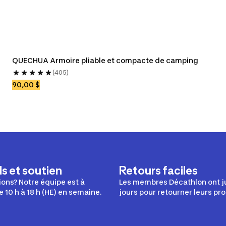
QUECHUA Armoire pliable et compacte de camping
(405)
90,00 $
s et soutien
Retours faciles
ons? Notre équipe est à
Les membres Décathlon ont j
e 10 h à 18 h (HE) en semaine.
jours pour retourner leurs pro