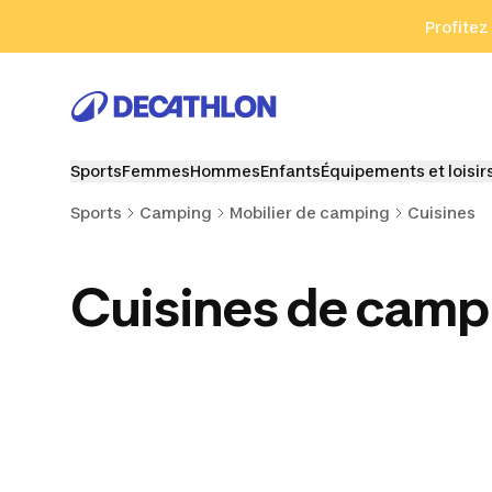
Aller à la recherche
Aller au contenu
Aller au pied de
Profitez
Sports
Femmes
Hommes
Enfants
Équipements et loisir
Sports
Camping
Mobilier de camping
Cuisines
Cuisines de camp
Chaises de camping
Tables de camping
Chariot
camp