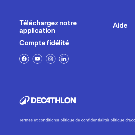
Téléchargez notre
Aide
application
Livraison
Compte fidélité
Retours e
FAQ
Paiement 
Politique 
Politique 
Rappels p
Contacte
Ajustemen
Termes et conditions
Politique de confidentialité
Politique d'acc