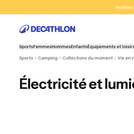
Aller à la recherche
Aller au contenu
Aller au pied de
Profitez
Sports
Femmes
Hommes
Enfants
Équipements et loisir
Sports
Camping
Collections du moment
Vie en 
Électricité et lum
Mobilier de camping
Équipements de
Hygiène et 
compact
cuisson portatifs