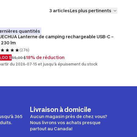
3 articles
Les plus pertinents
ernières quantités
ECHUA Lanterne de camping rechargeable USB-C – 
 230 lm
(276)
,00 $
18% de réduction
55,00 $
partir du 2026-07-15 et jusqu'à épuisement du stock
Livraison à domicile
usqu'à 365
Aucun magasin près de chez vous?
duits.
Nous livrons vos achats presque
partout au Canada!