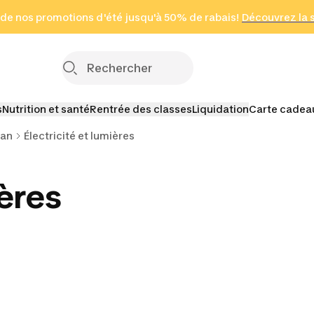
 page
 de nos promotions d'été jusqu'à 50% de rabais!
(Zones sélectionnées)
en seulement 2 h
Découvrez la 
Cliquez ici
s
Nutrition et santé
Rentrée des classes
Liquidation
Carte cadea
van
Électricité et lumières
ières
toilettes
Équipements de
camping en voiture