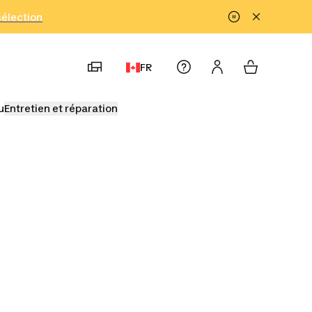
!
sélection
FR
u
Entretien et réparation