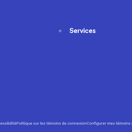
Services
Programme de fidélité
t échanges
Ateliers en magasin
Cartes-cadeaux
et sécurité
Nos conseils sportifs
de garantie Décathlon
Appli Decathlon Coach
de garantie de disponibilité
roduits
z-nous
t de prix
essibilité
Politique sur les témoins de connexion
Configurer mes témoins