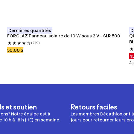
Dernières quantités
D
FORCLAZ Panneau solaire de 10 W sous 2 V – SLR 500
QU
BL
(219)
50,00 $
45
À 
s et soutien
Retours faciles
ons? Notre équipe est à
Les membres Décathlon ont j
e 10 h à 18 h (HE) en semaine.
jours pour retourner leurs pro