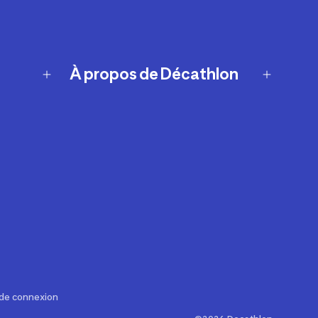
À propos de Décathlon
Notre histoire
Carrières
Nos marques
Nos innovations
Développement durable
Affiliation
Symboles du possible
Rapport sur l'esclavage moderne de
2024 (anglais seulement)
 de connexion