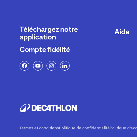
Téléchargez notre
Aide
application
Livraison
Compte fidélité
Retours e
FAQ
Paiement 
Politique 
Politique 
Rappels p
Contacte
Ajustemen
Termes et conditions
Politique de confidentialité
Politique d'acc