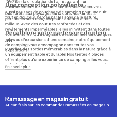
favoriser la circulation de l'air et garantir un
Une conception polyvalente
environnement de sommeil confortable. Découvrez
aussi nos sacs de couchage de camping pour une nuit
Des forêts aux paysages de la côte, nos tentes 4
tout en douceur, bercée par les sons de la nature.
personnes sont conçues pour s'adapter à tous les
milieux. Avec des coutures renforcées et des
revêtements imperméables, elles s’invitent dans toutes
Décathlon : votre partenaire de plein
vos aventures. Qu'il s'agisse de randonnées de quelques
jours ou d'excursions d'une semaine, notre équipement
air
de camping vous accompagne dans toutes vos
Planifiez des sorties mémorables dans la nature grâce à
expéditions.
un équipement fiable et durable! Nos tentes 4 places
offrent plus qu’une expérience de camping, elles vous
prévoient des moments précieux, en bonne compagnie.
En savoir plus
Découvrez aussi nos coussins de camping, nos chaises
et autres équipements spécialisés pour créer une
ambiance parfaite.
Ramassage en magasin gratuit
Aucun frais sur les commandes ramassées en magasin.