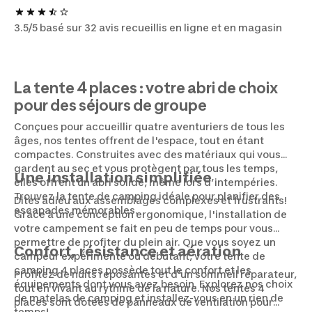
3.5/5 basé sur 32 avis recueillis en ligne et en magasin
La tente 4 places : votre abri de choix
pour des séjours de groupe
Conçues pour accueillir quatre aventuriers de tous les
âges, nos tentes offrent de l'espace, tout en étant
compactes. Construites avec des matériaux qui vous
gardent au sec et vous protègent par tous les temps,
Une installation simplifiée
elles offrent un abri solide, même lors d’intempéries.
Trouvez la tente de camping idéale pour planifier des
Dites adieu aux assemblages complexes et frustrants!
escapades mémorables.
Grâce à une conception ergonomique, l'installation de
votre campement se fait en peu de temps pour vous
permettre de profiter du plein air. Que vous soyez un
Confort, résistance et aération
campeur expérimenté ou débutant, votre tente de
camping 4 places possède tout le confort et les
Profitez de nuits reposantes et d’un sommeil réparateur,
équipements dont vous avez besoin. Explorez nos choix
tout en vivant au rythme de la nature. Nos tentes 4
de matelas de camping et installez-vous en un rien de
places sont dotées de panneaux de ventilation pour
temps!