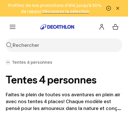
Aller à la recherche
Profitez de nos promotions d'été jusqu'à 50%
Aller au contenu
Aller au pied de
de rabais!
(Zones sélectionnées)
en seulement 2 h!
Découvrez la sélection
Cliquez ici
page
Tentes 4 personnes
Tentes 4 personnes
Faites le plein de toutes vos aventures en plein air
avec nos tentes 4 places! Chaque modèle est
pensé pour les amoureux dans la nature et conçu
dans un souci de résistance, de durabilité et de
confort pour accompagner toutes vos