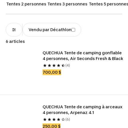
escapades. Offrez-vous des séjours de groupe ou
Tentes 2 personnes
Tentes 3 personnes
Tentes 5 personne
en famille mémorables grâce à nos tentes pour 4
personnes.
Vendu par Décathlon
6 articles
QUECHUA Tente de camping gonflable 
4 personnes, Air Seconds Fresh & Black
(4)
700,00 $
QUECHUA Tente de camping à arceaux 
4 personnes, Arpenaz 4.1
(6)
250,00 $