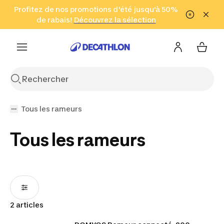
Aller à la recherche
Profitez de nos promotions d'été jusqu'à 50%
Aller au contenu
Aller au pied de
de rabais!
(Zones sélectionnées)
en seulement 2 h!
Découvrez la sélection
Cliquez ici
page
Tous les rameurs
Tous les rameurs
2 articles