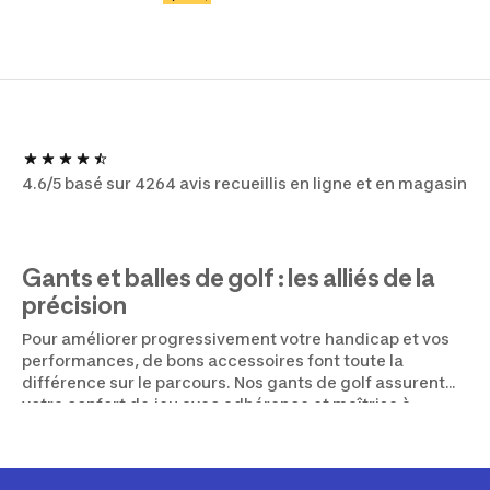
4.6/5 basé sur 4264 avis recueillis en ligne et en magasin
Gants et balles de golf : les alliés de la
précision
Pour améliorer progressivement votre handicap et vos
performances, de bons accessoires font toute la
différence sur le parcours. Nos gants de golf assurent
votre confort de jeu avec adhérence et maîtrise à
chaque coup. Que vous jouiez par temps sec ou humide,
misez sur un équipement fiable pour rester concentré·e
du départ jusqu’au green.