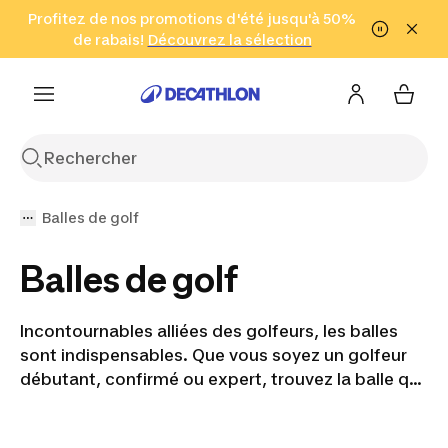
Aller à la recherche
Profitez de nos promotions d'été jusqu'à 50%
Aller au contenu
Aller au pied de
de rabais!
(Zones sélectionnées)
en seulement 2 h!
Découvrez la sélection
Cliquez ici
page
Balles de golf
Balles de golf
Incontournables alliées des golfeurs, les balles
sont indispensables. Que vous soyez un golfeur
débutant, confirmé ou expert, trouvez la balle qui
correspond à votre jeu et à vos envies parmi les
balles de golf de la gamme de Décathlon. Vous