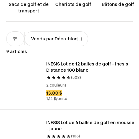
trouverez également des gants de golf pour
Sacs de golf et de
Chariots de golf
Bâtons de golf
protéger vos mains tout au long de votre
transport
parcours.
Vendu par Décathlon
9 articles
INESIS Lot de 12 balles de golf – Inesis 
Distance 100 blanc
(508)
2 couleurs
13,00 $
1,14 $/unité
INESIS Lot de 6 ballse de golf en mousse 
- jaune
(106)