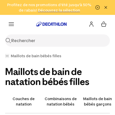
Aller à la recherche
Profitez de nos promotions d'été jusqu'à 50%
Aller au contenu
Aller au pied de
de rabais!
(Zones sélectionnées)
en seulement 2 h!
Découvrez la sélection
Cliquez ici
page
Maillots de bain bébés filles
Maillots de bain de
natation bébés filles
Couches de
Combinaisons de
Maillots de bain
natation
natation bébés
bébés garçons