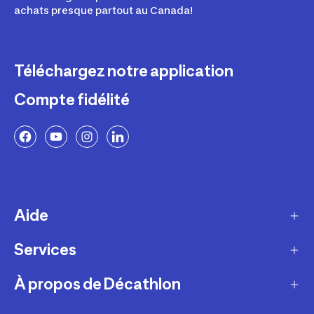
achats presque partout au Canada!
Téléchargez notre application
Compte fidélité
Aide
Services
Livraison
Retours et échanges
À propos de Décathlon
Programme de fidélité
FAQ
Ateliers en magasin