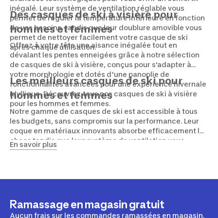
inégalé. Leur système de ventilation réglable vous
Des casques de ski à visière pour
permet de réguler la température intérieure en fonction
de vos besoins, tandis que leur doublure amovible vous
hommes et femmes
permet de nettoyer facilement votre casque de ski
Offrez à votre tête une aisance inégalée tout en
après chaque utilisation.
dévalant les pentes enneigées grâce à notre sélection
de casques de ski à visière, conçus pour s'adapter à
votre morphologie et dotés d'une panoplie de
Les meilleurs casques de ski pour
fonctionnalités avancées pour une expérience hivernale
idyllique. Découvrez tous nos casques de ski à visière
hommes et femmes
pour les hommes et femmes.
Notre gamme de casques de ski est accessible à tous
les budgets, sans compromis sur la performance. Leur
coque en matériaux innovants absorbe efficacement les
chocs tandis que leur système de ventilation vous
En savoir plus
protège des températures extrêmes. Faites le choix de
la sécurité et du confort avec nos casques de ski.
Ramassage en magasin gratuit
Aucun frais sur les commandes ramassées en magasin.