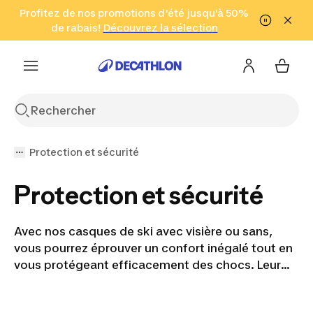
Aller à la recherche
Profitez de nos promotions d'été jusqu'à 50%
Aller au contenu
Aller au pied de
de rabais!
(Zones sélectionnées)
en seulement 2 h!
Découvrez la sélection
Cliquez ici
page
Protection et sécurité
Protection et sécurité
Avec nos casques de ski avec visière ou sans,
vous pourrez éprouver un confort inégalé tout en
vous protégeant efficacement des chocs. Leur
design élégant et moderne vous permettra de
vous démarquer sur les pistes tout en bénéficiant