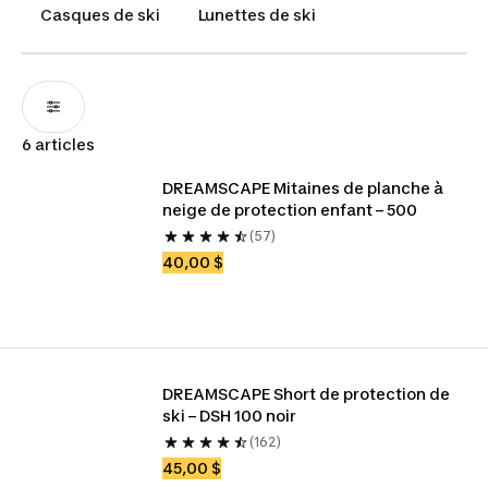
d'une aération optimale pour profiter de votre
Casques de ski
Lunettes de ski
journée à l’éxterieur.
6 articles
DREAMSCAPE Mitaines de planche à 
neige de protection enfant – 500
(57)
40,00 $
DREAMSCAPE Short de protection de 
ski – DSH 100 noir
(162)
45,00 $