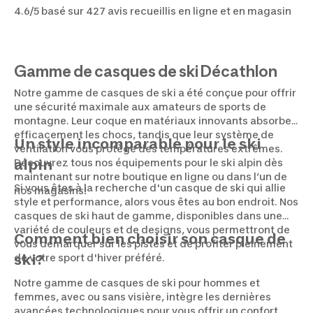
4.6/5 basé sur 427 avis recueillis en ligne et en magasin
Gamme de casques de ski Décathlon
Notre gamme de casques de ski a été conçue pour offrir
une sécurité maximale aux amateurs de sports de
montagne. Leur coque en matériaux innovants absorbe
efficacement les chocs, tandis que leur système de
Un style incomparable pour le ski
ventilation vous protège des températures extrêmes.
Découvrez tous nos équipements pour le ski alpin dès
alpin
maintenant sur notre boutique en ligne ou dans l’un de
Si vous êtes à la recherche d'un casque de ski qui allie
nos magasins!
style et performance, alors vous êtes au bon endroit. Nos
casques de ski haut de gamme, disponibles dans une
variété de couleurs et de designs, vous permettront de
Comment bien choisir son casque de
vous démarquer sur les pistes et de profiter pleinement
de votre sport d'hiver préféré.
ski?
Notre gamme de casques de ski pour hommes et
femmes, avec ou sans visière, intègre les dernières
avancées technologiques pour vous offrir un confort