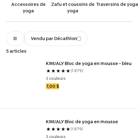
l'alignement de votre corps et l'équilibre de vos
Accessoires de
Zafu et coussins de
Traversins de yoga
postures. Explorez de nouvelles variations dans
yoga
yoga
votre pratique grâce à des accessoires de yoga
de qualité!
Vendu par Décathlon
5 articles
KIMJALY Bloc de yoga en mousse – bleu
(1 879)
3 couleurs
7,00 $
KIMJALY Bloc de yoga en mousse 
(1 879)
3 couleurs