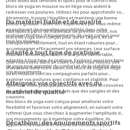
Dites adieu aux tensions et optez pour le confort! Nos
blocs de yoga en mousse ou en liège vous aident à
redresser vos postures. Utilisez-les pour approfondir vos
étirements, trouver l'équilibre et maintenir une bonne
Du matériel fiable et de qualité
posture globale. Faites-en l'expérience par vous-même
en explorant de nouvelles possibilités dans votre
Fabriqués à partir de matériaux de premier choix, nos
pratique! Profitez d’équipements de yoga conçus pour
blocs de yoga sont conçus pour durer. Légers, ils se
tous les niveaux.
transportent facilement, tout en étant robustes pour
accompagner efficacement vos séances. Leur surface
Adapté à tout type de pratique
douce et antidérapante offre une prise confortable,
adaptée à tout type de pratique. Explorez aussi nos tapis
Que vous soyez dans un cours ou que vous fassiez des
de yoga pour apporter du confort et de la stabilité dans
shavasana dans votre salon, nos blocs de yoga en liège
vos mouvements.
ou en mousse sont les compagnons parfaits pour
explorer vos postures avec confiance et stabilité. Pour
Atteignez vos objectifs avec du
optimiser votre pratique, associez-les à des accessoires
de yoga complémentaires, tels que des sangles et des
matériel de qualité
coussins.
Nos blocs de yoga sont conçus pour améliorer votre
flexibilité et favoriser votre alignement, en suivant votre
rythme! Que vous cherchiez à augmenter l'amplitude de
vos mouvements ou à maintenir votre équilibre, ils
Décathlon : des équipements sportifs
apportent la stabilité et le contrôle nécessaire pour