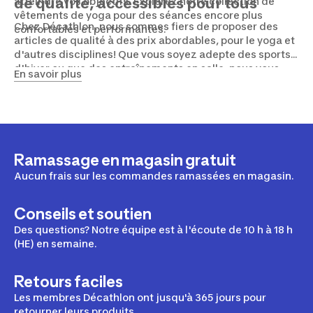
atteindre vos objectifs. Explorez notre collection de
de qualité, accessibles pour tous
vêtements de yoga pour des séances encore plus
Chez Décathlon, nous sommes fiers de proposer des
confortables et performantes.
articles de qualité à des prix abordables, pour le yoga et
d'autres disciplines! Que vous soyez adepte des sports
d'hiver ou que des entraînements en salle, nous vous
En savoir plus
proposons des équipements innovants, pensés pour
améliorer votre expérience. Magasinez en ligne ou
passez dans l'un de nos magasins pour découvrir nos
produits par vous-même!
Ramassage en magasin gratuit
Aucun frais sur les commandes ramassées en magasin.
Conseils et soutien
Des questions? Notre équipe est à l'écoute de 10 h à 18 h
(HE) en semaine.
Retours faciles
Les membres Décathlon ont jusqu'à 365 jours pour
retourner leurs produits.