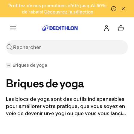
Aller à la recherche
Profitez de nos promotions d'été jusqu'à 50%
Aller au contenu
Aller au pied de
de rabais!
(Zones sélectionnées)
en seulement 2 h!
Découvrez la sélection
Cliquez ici
page
Briques de yoga
Briques de yoga
Les blocs de yoga sont des outils indispensables
pour améliorer votre pratique, que vous soyez en
voie de devenir un·e yogi ou que vous vous lanciez
dans cette discipline. Nos blocs de yoga en liège
ou en mousse offrent un soutien pour faciliter