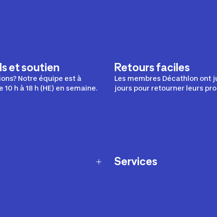
s et soutien
Retours faciles
ons? Notre équipe est à
Les membres Décathlon ont j
e 10 h à 18 h (HE) en semaine.
jours pour retourner leurs pro
Services
Programme de fidélité
t échanges
Ateliers en magasin
Cartes-cadeaux