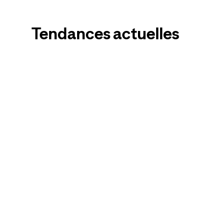
Tendances actuelles
Pantalons de
Chauss
randonnée
enfant
Femmes
Hommes
Enfants
Espadrille