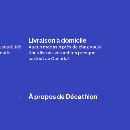
Livraison à domicile
usqu'à 365
Aucun magasin près de chez vous?
duits.
Nous livrons vos achats presque
partout au Canada!
À propos de Décathlon
Notre histoire
Carrières
Nos marques