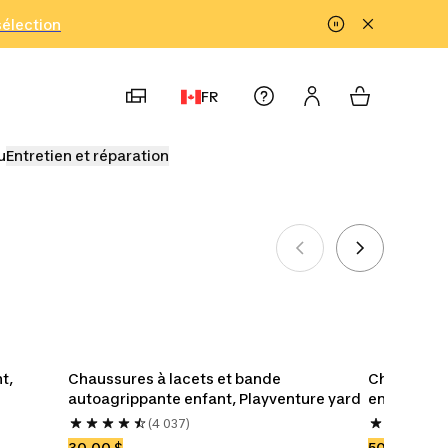
!
sélection
FR
u
Entretien et réparation
ravez les
udogi pour
entiers
nfants
Enfants
Bébés
Souliers
Accessoires
, 
Chaussures à lacets et bande 
Chaussure
Uniformes de judo
Uniformes de karaté
autoagrippante enfant, Playventure yard
enfant, Cro
(4 037)
30,00 $
50,00 $