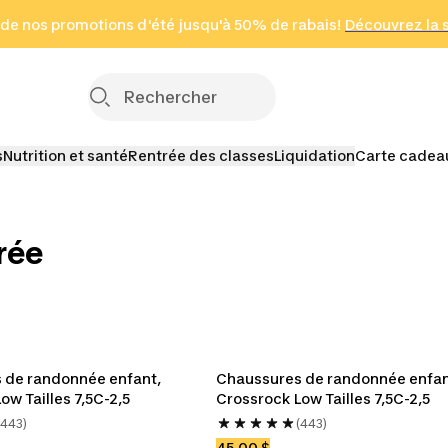
 page
 de nos promotions d'été jusqu'à 50% de rabais!
(Zones sélectionnées)
en seulement 2 h
Découvrez la 
Cliquez ici
s
Nutrition et santé
Rentrée des classes
Liquidation
Carte cadea
rée
B
J
s
e
s
Enfants
Bébés
 de randonnée enfant, 
Chaussures de randonnée enfant
ow Tailles 7,5C-2,5
Crossrock Low Tailles 7,5C-2,5
(443)
(443)
45,00 $