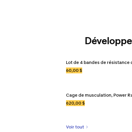
Développez
ures
T-shirts
Lot de 4 bandes de résistance
s
Hommes
Femmes
Enfa
60,00 $
s
Sandales
Cage de musculation, Power R
620,00 $
Voir tout