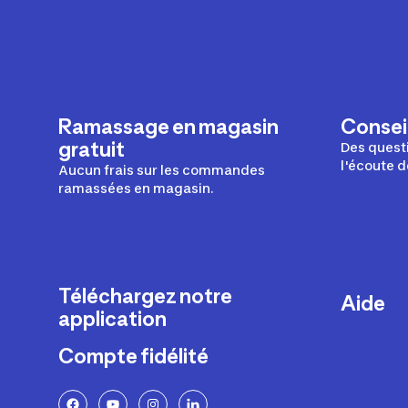
ncepteurs
t créateurs
Ramassage en magasin
Conseil
gratuit
Des questi
l'écoute d
Aucun frais sur les commandes
ramassées en magasin.
Téléchargez notre
Aide
application
Livraison
Compte fidélité
Retours e
FAQ