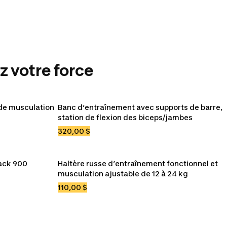
 votre force
Sacs à dos
 de musculation
Banc d’entraînement avec supports de barre, 
nts
Sacs de randonnée
Sacs de transport
station de flexion des biceps/jambes
320,00 $
ack 900
Haltère russe d’entraînement fonctionnel et 
musculation ajustable de 12 à 24 kg
110,00 $