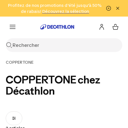
Aller à la recherche
Profitez de nos promotions d'été jusqu'à 50%
Aller au contenu
Aller au pied de
de rabais!
(Zones sélectionnées)
en seulement 2 h!
Découvrez la sélection
Cliquez ici
page
COPPERTONE
COPPERTONE chez
Décathlon