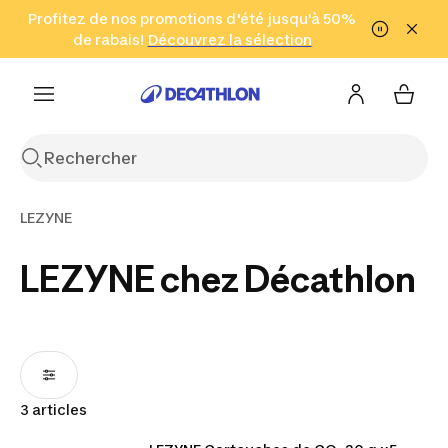
Aller à la recherche
Profitez de nos promotions d'été jusqu'à 50%
Aller au contenu
Aller au pied de
de rabais!
(Zones sélectionnées)
en seulement 2 h!
Découvrez la sélection
Cliquez ici
page
LEZYNE
LEZYNE chez Décathlon
3 articles