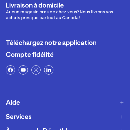
Livraison à domicile
Aucun magasin près de chez vous? Nous livrons vos
achats presque partout au Canada!
Téléchargez notre application
Compte fidélité
Aide
Services
Livraison
Retours et échanges