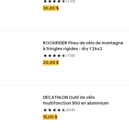
(250)
30,00 $
ROCKRIDER Pneu de vélo de montagne 
à tringles rigides - dry 1 26x2
(738)
20,00 $
DECATHLON Outil de vélo 
multifonction 500 en aluminium
(634)
15,00 $