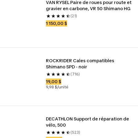
VAN RYSEL Paire de roues pour route et 
gravier en carbone, VR 50 Shimano HG
(21)
1 150,00 $
ROCKRIDER Cales compatibles 
Shimano SPD - noir
(716)
19,00 $
9,98 $/unité
DECATHLON Support de réparation de 
vélo, 500
(523)