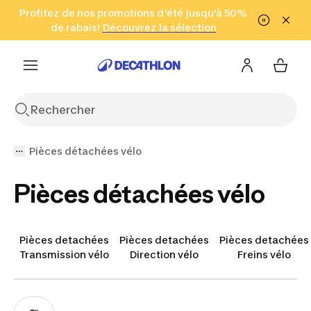
Aller à la recherche
Profitez de nos promotions d'été jusqu'à 50%
Aller au contenu
Aller au pied de
de rabais!
(Zones sélectionnées)
en seulement 2 h!
Découvrez la sélection
Cliquez ici
page
Pièces détachées vélo
Pièces détachées vélo
Pièces detachées
Pièces detachées
Pièces detachées
Transmission vélo
Direction vélo
Freins vélo