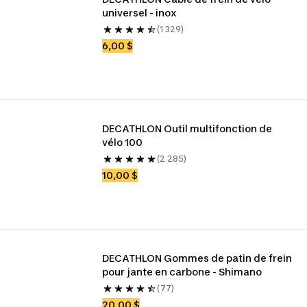
universel - inox
(1 329)
6,00 $
DECATHLON Outil multifonction de 
vélo 100
(2 285)
10,00 $
DECATHLON Gommes de patin de frein 
pour jante en carbone - Shimano
(77)
20,00 $