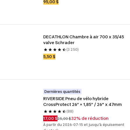
95,00 $
DECATHLON Chambre à air 700 x 35/45 
valve Schrader
(3 250)
5,50 $
Dernières quantités
RIVERSIDE Pneu de vélo hybride 
CrossProtect 26″ × 1,85″ / 26" x 47mm
(88)
17,00 $
32% de réduction
25,00 $
À partir du 2026-07-15 et jusqu'à épuisement