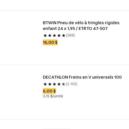
BTWIN Pneu de vélo à tringles rigides 
enfant 24 x 1,95 / ETRTO 47-507
(388)
16,00 $
DECATHLON Freins en V universels 100
(2 130)
6,00 $
3,15 $/unité