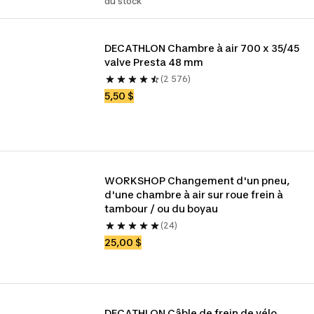
du stock
DECATHLON Chambre à air 700 x 35/45 
valve Presta 48 mm
(2 576)
5,50 $
WORKSHOP Changement d'un pneu, 
d'une chambre à air sur roue frein à 
tambour / ou du boyau
(24)
25,00 $
DECATHLON Câble de frein de vélo 