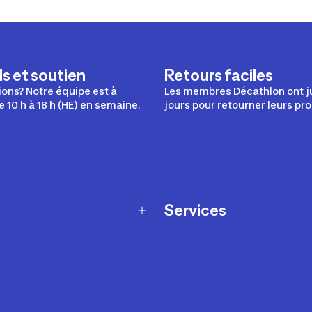
s et soutien
Retours faciles
ons? Notre équipe est à
Les membres Décathlon ont j
e 10 h à 18 h (HE) en semaine.
jours pour retourner leurs pro
Services
Programme de fidélité
t échanges
Ateliers en magasin
Cartes-cadeaux
et sécurité
Nos conseils sportifs