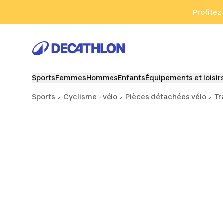
Aller à la recherche
Aller au contenu
Aller au pied de
Profitez
Sports
Femmes
Hommes
Enfants
Équipements et loisir
Sports
Cyclisme - vélo
Pièces détachées vélo
Tr