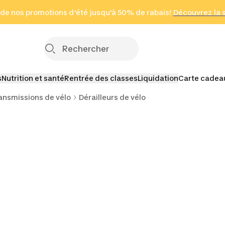
 page
 de nos promotions d'été jusqu'à 50% de rabais!
(Zones sélectionnées)
en seulement 2 h
Découvrez la 
Cliquez ici
s
Nutrition et santé
Rentrée des classes
Liquidation
Carte cadea
ansmissions de vélo
Dérailleurs de vélo