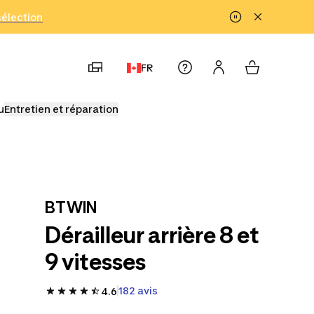
!
sélection
FR
u
Entretien et réparation
BTWIN
Dérailleur arrière 8 et
9 vitesses
182 avis
4.6