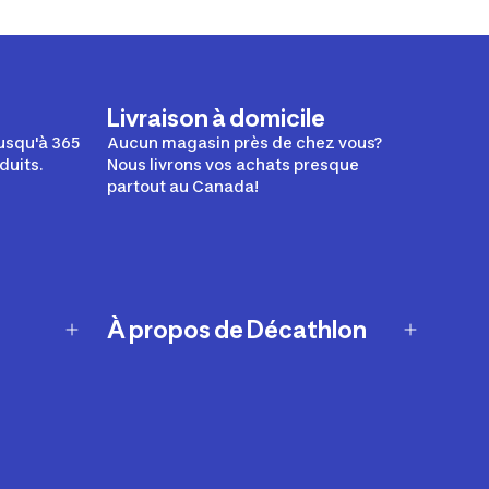
Livraison à domicile
usqu'à 365
Aucun magasin près de chez vous?
duits.
Nous livrons vos achats presque
partout au Canada!
À propos de Décathlon
Notre histoire
Carrières
Nos marques
Nos innovations