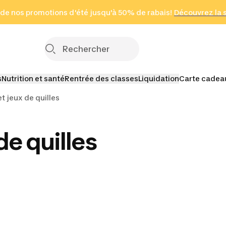
 page
 de nos promotions d'été jusqu'à 50% de rabais!
(Zones sélectionnées)
en seulement 2 h
Découvrez la 
Cliquez ici
s
Nutrition et santé
Rentrée des classes
Liquidation
Carte cadea
t jeux de quilles
de quilles