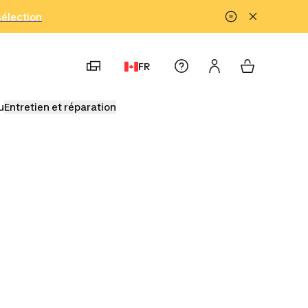
!
sélection
FR
u
Entretien et réparation