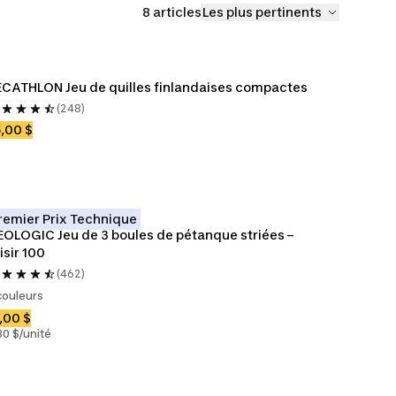
8 articles
Les plus pertinents
CATHLON Jeu de quilles finlandaises compactes
(248)
,00 $
remier Prix Technique
OLOGIC Jeu de 3 boules de pétanque striées – 
isir 100
(462)
couleurs
,00 $
30 $/unité