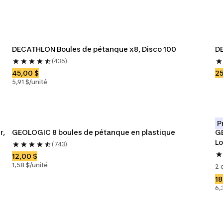
DECATHLON Boules de pétanque x8, Disco 100
DE
(436)
45,00 $
25
5,91 $/unité
P
, 
GEOLOGIC 8 boules de pétanque en plastique
GE
Lo
(743)
12,00 $
1,58 $/unité
2 
18
6,