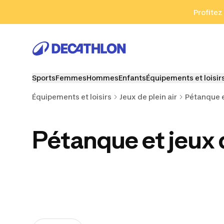
Aller à la recherche
Aller au contenu
Aller au pied de
Profitez
Sports
Femmes
Hommes
Enfants
Équipements et loisir
Équipements et loisirs
Jeux de plein air
Pétanque e
Pétanque et jeux 
Boules de pétanque
Jeux de quilles