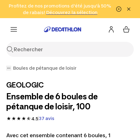
Aller à la recherche
Profitez de nos promotions d'été jusqu'à 50%
Aller au contenu
Aller au pied de
de rabais!
(Zones sélectionnées)
en seulement 2 h!
Découvrez la sélection
Cliquez ici
page
Boules de pétanque de loisir
GEOLOGIC
Ensemble de 6 boules de
pétanque de loisir, 100
37 avis
4.5
Avec cet ensemble contenant 6 boules, 1