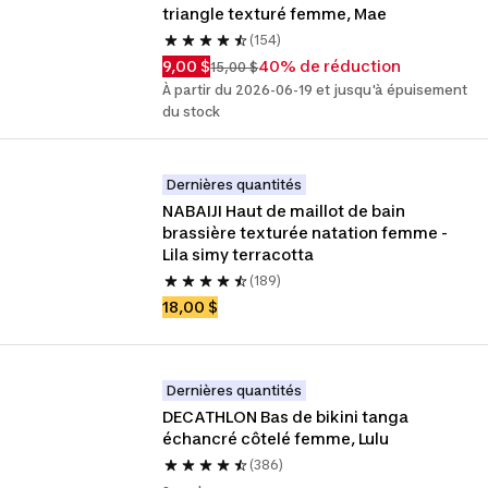
triangle texturé femme, Mae
(154)
9,00 $
40% de réduction
15,00 $
À partir du 2026-06-19 et jusqu'à épuisement
du stock
Dernières quantités
NABAIJI Haut de maillot de bain 
brassière texturée natation femme - 
Lila simy terracotta
(189)
18,00 $
Dernières quantités
DECATHLON Bas de bikini tanga 
échancré côtelé femme, Lulu
(386)