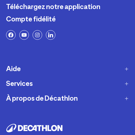
Téléchargez notre application
Compte fidélité
Aide
Services
Livraison
Retours et échanges
À propos de Décathlon
Programme de fidélité
FAQ
Ateliers en magasin
Notre histoire
Paiement et sécurité
Cartes-cadeaux
Carrières
Politique de garantie Décathlon
Nos conseils sportifs