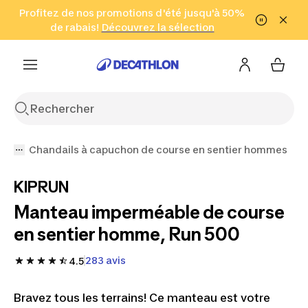
Aller à la recherche
Profitez de nos promotions d'été jusqu'à 50%
Aller au contenu
Aller au pied de
de rabais!
(Zones sélectionnées)
en seulement 2 h!
Découvrez la sélection
Cliquez ici
page
Chandails à capuchon de course en sentier hommes
KIPRUN
Manteau imperméable de course
en sentier homme, Run 500
283 avis
4.5
Bravez tous les terrains! Ce manteau est votre