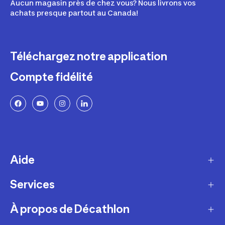
Aucun magasin près de chez vous? Nous livrons vos
achats presque partout au Canada!
Téléchargez notre application
Compte fidélité
Aide
Services
Livraison
Retours et échanges
À propos de Décathlon
Programme de fidélité
FAQ