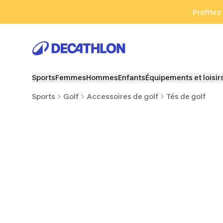
Aller à la recherche
Aller au contenu
Aller au pied de
Profitez
Sports
Femmes
Hommes
Enfants
Équipements et loisir
Sports
Golf
Accessoires de golf
Tés de golf