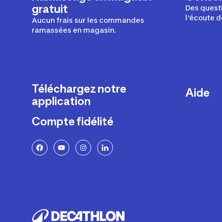
gratuit
Des questi
l'écoute d
Aucun frais sur les commandes
ramassées en magasin.
Téléchargez notre
Aide
application
Livraison
Compte fidélité
Retours e
FAQ
Paiement 
Politique 
Politique 
Rappels p
Contacte