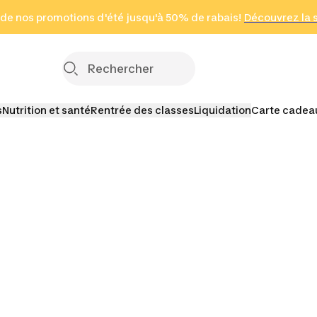
 page
 de nos promotions d'été jusqu'à 50% de rabais!
(Zones sélectionnées)
en seulement 2 h
Découvrez la 
Cliquez ici
s
Nutrition et santé
Rentrée des classes
Liquidation
Carte cadea