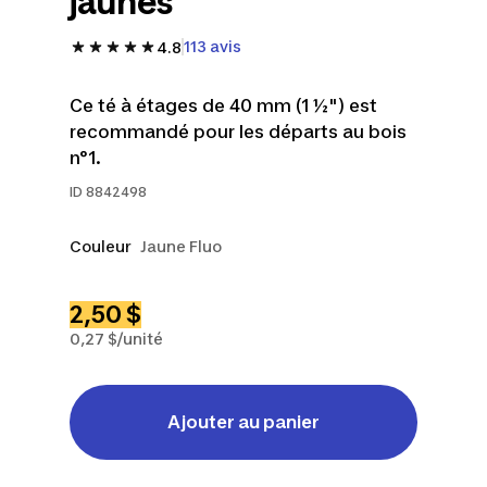
jaunes
113 avis
4.8
Ce té à étages de 40 mm (1 ½") est
recommandé pour les départs au bois
n°1.
ID
8842498
Couleur
Jaune Fluo
2,50 $
0,27 $/unité
Ajouter au panier