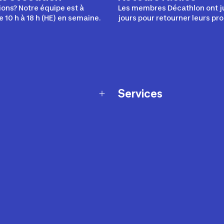
ons? Notre équipe est à
Les membres Décathlon ont j
e 10 h à 18 h (HE) en semaine.
jours pour retourner leurs pro
Services
Programme de fidélité
t échanges
Ateliers en magasin
Cartes-cadeaux
et sécurité
Nos conseils sportifs
de garantie Décathlon
Appli Decathlon Coach
de garantie de disponibilité
roduits
z-nous