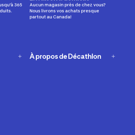
usqu'à 365
Aucun magasin près de chez vous?
duits.
Nous livrons vos achats presque
partout au Canada!
À propos de Décathlon
Notre histoire
Carrières
Nos marques
Nos innovations
Développement durable
Affiliation
Symboles du possible
Rapport sur l'esclavage moderne de