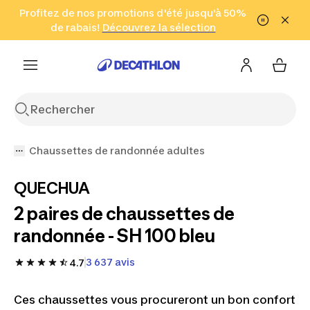
Aller à la recherche
Profitez de nos promotions d'été jusqu'à 50%
Aller au contenu
Aller au pied de
de rabais!
(Zones sélectionnées)
en seulement 2 h!
Découvrez la sélection
Cliquez ici
page
Chaussettes de randonnée adultes
QUECHUA
2 paires de chaussettes de
randonnée - SH 100 bleu
3 637 avis
4.7
Ces chaussettes vous procureront un bon confort