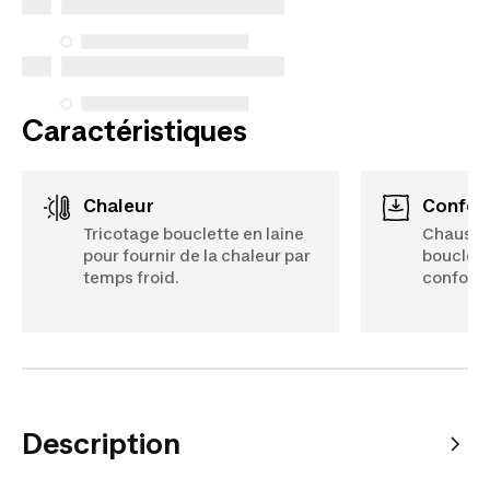
exceptions concernent les services de réparation
spécifiques énumérés ci-dessous pour les achats
effectués à compter du 5 octobre 2025.
Voir plus
Caractéristiques
Chaleur
Confor
Tricotage bouclette en laine
Chausse
pour fournir de la chaleur par
bouclett
temps froid.
confort.
Description