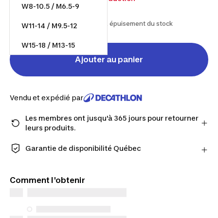
W8-10.5 / M6.5-9
6,83 $/unité
À partir du 2025-01-22 et jusqu'à épuisement du stock
W11-14 / M9.5-12
W15-18 / M13-15
Ajouter au panier
Vendu et expédié par
Les membres ont jusqu'à 365 jours pour retourner
leurs produits.
Passez à la caisse en tant que membre et obtenez
plus de temps pour retourner les produits au cas où
Garantie de disponibilité Québec
vous changeriez d'avis.
CONSOMMATEURS DU QUÉBEC UNIQUEMENT :
En savoir plus
Decathlon Canada Inc. offre une vaste sélection de
Comment l'obtenir
services de réparation, de pièces de rechange (en
magasin et en ligne) et d’information, mais nous
n’en garantissons pas la disponibilité en vertu de la
Loi sur la protection du consommateur. Les seules