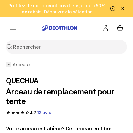
Aller à la recherche
Profitez de nos promotions d'été jusqu'à 50%
Aller au contenu
Aller au pied de
de rabais!
(Zones sélectionnées)
en seulement 2 h!
Découvrez la sélection
Cliquez ici
page
Arceaux
QUECHUA
Arceau de remplacement pour
tente
12 avis
4.3
Votre arceau est abîmé? Cet arceau en fibre