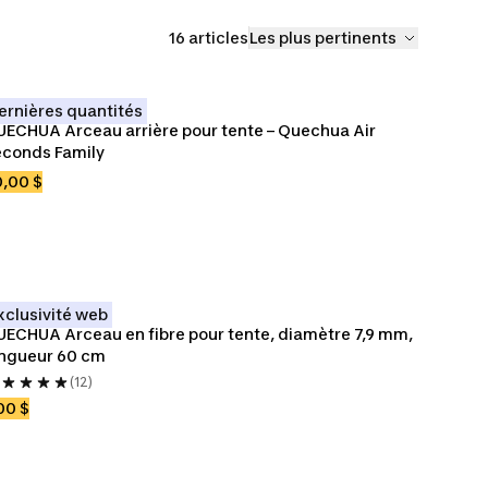
16 articles
Les plus pertinents
ernières quantités
ECHUA Arceau arrière pour tente – Quechua Air 
conds Family
,00 $
xclusivité web
ECHUA Arceau en fibre pour tente, diamètre 7,9 mm, 
ongueur 60 cm
(12)
00 $