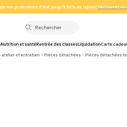
 page
 de nos promotions d'été jusqu'à 50% de rabais!
(Zones sélectionnées)
en seulement 2 h
Découvrez la 
Cliquez ici
s
Nutrition et santé
Rentrée des classes
Liquidation
Carte cadea
atelier et entretien
Pièces détachées
Pièces détachées t
ans
Autres pièces
détachées tentes