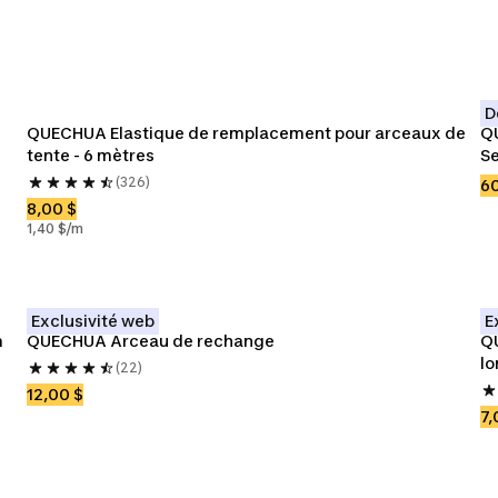
D
QUECHUA Elastique de remplacement pour arceaux de 
QU
tente - 6 mètres
Se
(326)
60
8,00 $
1,40 $/m
Exclusivité web
E
 
QUECHUA Arceau de rechange 
QU
l
(22)
12,00 $
7,