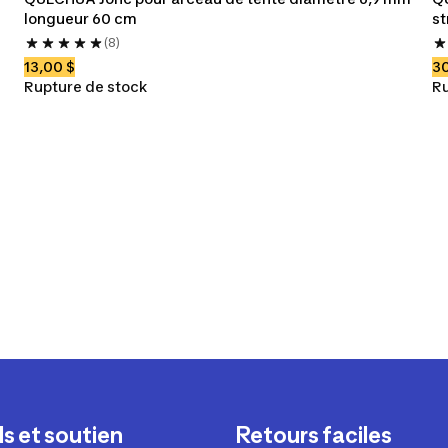
longueur 60 cm
st
(8)
13,00 $
30
Rupture de stock
Ru
s et soutien
Retours faciles