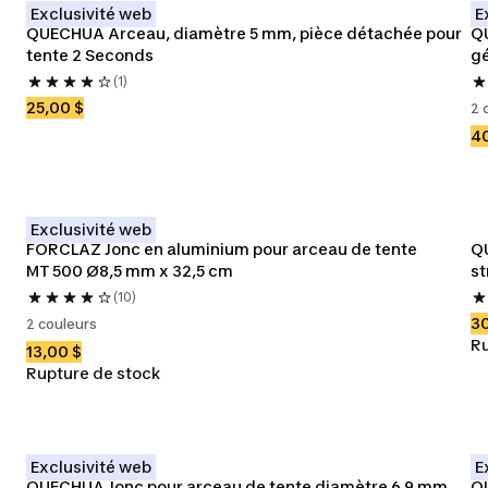
Exclusivité web
E
QUECHUA Arceau, diamètre 5 mm, pièce détachée pour 
QU
tente 2 Seconds
gé
(1)
25,00 $
2 
40
Exclusivité web
 
FORCLAZ Jonc en aluminium pour arceau de tente 
Q
MT 500 Ø8,5 mm x 32,5 cm
st
(10)
30
2 couleurs
Ru
13,00 $
Rupture de stock
Exclusivité web
E
QUECHUA Jonc pour arceau de tente diamètre 6,9 mm 
Q