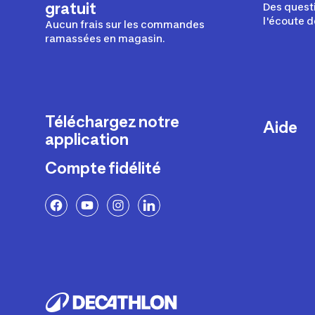
gratuit
Des questi
l'écoute d
Aucun frais sur les commandes
ramassées en magasin.
Téléchargez notre
Aide
application
Livraison
Compte fidélité
Retours e
FAQ
Paiement 
Politique 
Politique 
Rappels p
Contacte