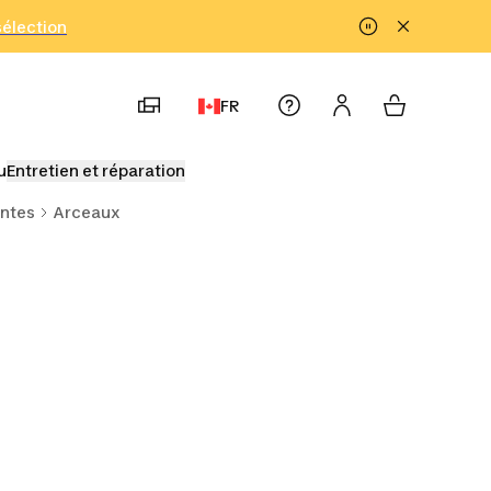
!
sélection
FR
u
Entretien et réparation
entes
Arceaux