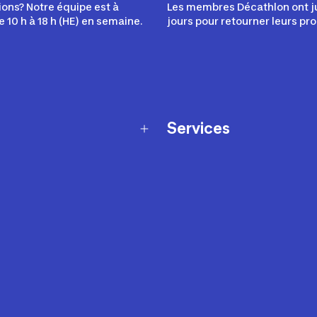
ons? Notre équipe est à
Les membres Décathlon ont j
e 10 h à 18 h (HE) en semaine.
jours pour retourner leurs pro
Services
Programme de fidélité
t échanges
Ateliers en magasin
Cartes-cadeaux
et sécurité
Nos conseils sportifs
de garantie Décathlon
Appli Decathlon Coach
de garantie de disponibilité
roduits
z-nous