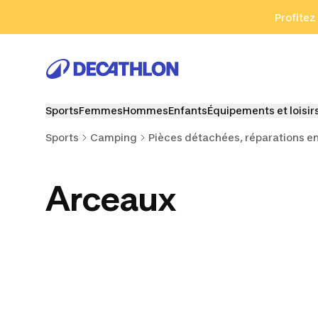
Aller à la recherche
Aller au contenu
Aller au pied de
Profitez
Sports
Femmes
Hommes
Enfants
Équipements et loisir
Sports
Camping
Pièces détachées, réparations en 
Arceaux
Doubles-toits
Embouts d'arceaux
Haub