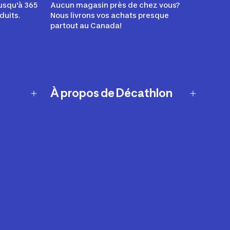
usqu'à 365
Aucun magasin près de chez vous?
duits.
Nous livrons vos achats presque
partout au Canada!
À propos de Décathlon
Notre histoire
Carrières
Nos marques
Nos innovations
Développement durable
Affiliation
Symboles du possible
Rapport sur l'esclavage moderne de
2024 (anglais seulement)