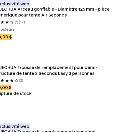
xclusivité web
ECHUA Arceau gonflable - Diamètre 125 mm - pièce 
nérique pour tente Air Seconds
(17)
couleurs
,00 $
UECHUA Trousse de remplacement pour demi-
ructure de tente 2 Seconds Easy 3 personnes
(3)
,00 $
pture de stock
xclusivité web
UECHUA Trousse de remplacement pour demi-