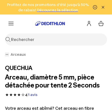
Aller à la recherche
Profitez de nos promotions d'été jusqu'à 50%
Aller au contenu
Aller au pied de
de rabais!
(Zones sélectionnées)
en seulement 2 h!
Découvrez la sélection
Cliquez ici
page
Arceaux
QUECHUA
Arceau, diamètre 5 mm, pièce
détachée pour tente 2 Seconds
1 avis
4
Votre arceau est abîmé? Cet arceau en fibre