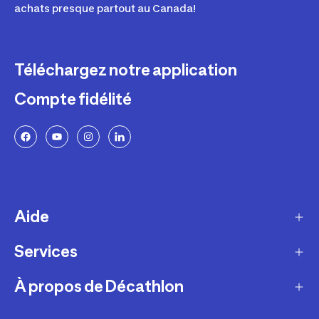
achats presque partout au Canada!
Téléchargez notre application
Compte fidélité
Aide
Services
Livraison
Retours et échanges
À propos de Décathlon
Programme de fidélité
FAQ
Ateliers en magasin