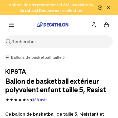
Aller à la recherche
Profitez de nos promotions d'été jusqu'à 50%
Aller au contenu
Aller au pied de
de rabais!
(Zones sélectionnées)
en seulement 2 h!
Découvrez la sélection
Cliquez ici
page
Ballons de basketball taille 5
KIPSTA
Ballon de basketball extérieur
polyvalent enfant taille 5, Resist
188 avis
4.9
Ce ballon de basketball de taille 5, résistant et