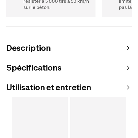
résister à 5 000 tirs à 50 km/h
limitée 
sur le béton.
pas lais
Description
Spécifications
Utilisation et entretien