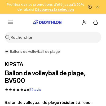
Aller à la recherche
Profitez de nos promotions d'été jusqu'à 50%
Aller au contenu
Aller au pied de
de rabais!
(Zones sélectionnées)
en seulement 2 h!
Découvrez la sélection
Cliquez ici
page
Ballons de volleyball de plage
KIPSTA
Ballon de volleyball de plage,
BV500
52 avis
4.8
Ballon de volleyball de plage résistant à l’eau.