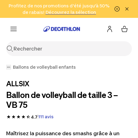
Aller à la recherche
Profitez de nos promotions d'été jusqu'à 50%
Aller au contenu
Aller au pied de
de rabais!
(Zones sélectionnées)
en seulement 2 h!
Découvrez la sélection
Cliquez ici
page
Ballons de volleyball enfants
ALLSIX
Ballon de volleyball de taille 3 –
VB 75
111 avis
4.7
Maîtrisez la puissance des smashs grâce à un