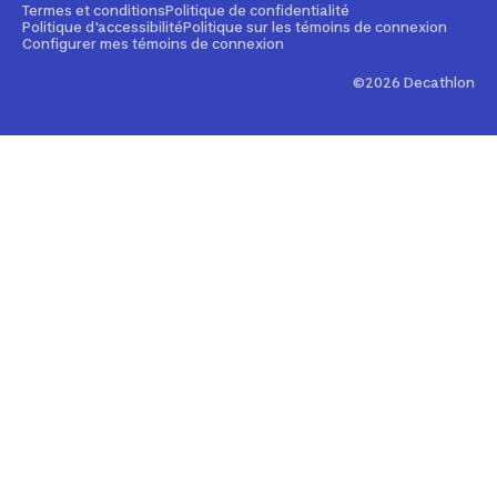
Appli Decathlon Coach
Nos innovations
Termes et conditions
Politique de confidentialité
Politique d'accessibilité
Politique sur les témoins de connexion
Rappels produits
Configurer mes témoins de connexion
Développement durable
Contactez-nous
©2026 Decathlon
Affiliation
Ajustement de prix
Symboles du possible
Rapport sur l'esclavage moderne de 2024 (anglais
seulement)