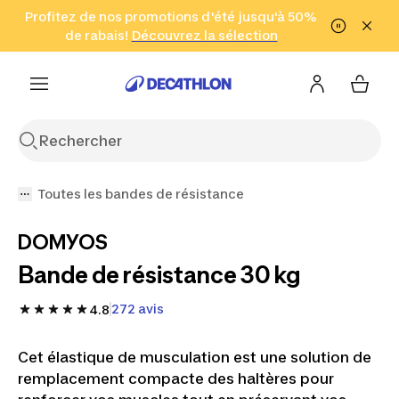
Aller à la recherche
Profitez de nos promotions d'été jusqu'à 50%
Aller au contenu
Aller au pied de
de rabais!
(Zones sélectionnées)
en seulement 2 h!
Découvrez la sélection
Cliquez ici
page
Toutes les bandes de résistance
DOMYOS
Bande de résistance 30 kg
272 avis
4.8
Cet élastique de musculation est une solution de
remplacement compacte des haltères pour