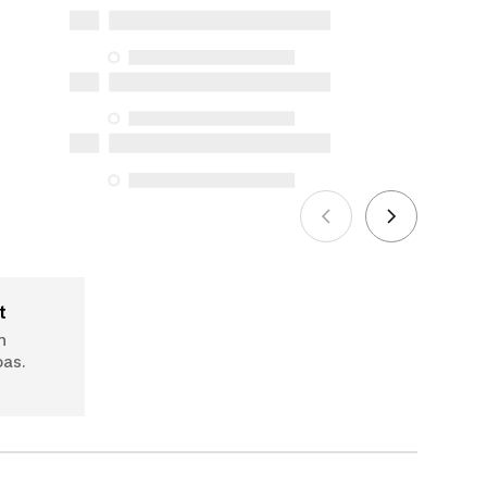
réparation, de pièces de rechange (en
magasin et en ligne) et d’information,
mais nous n’en garantissons pas la
disponibilité en vertu de la Loi sur la
protection du consommateur. Les
seules exceptions concernent les
services de réparation spécifiques
énumérés ci-dessous pour les achats
effectués à compter du 5 octobre 2025.
Voir plus
t
n
bas.