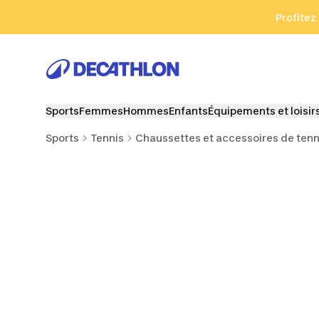
Aller à la recherche
Aller au contenu
Aller au pied de
Profitez
Sports
Femmes
Hommes
Enfants
Équipements et loisir
Sports
Tennis
Chaussettes et accessoires de tenn