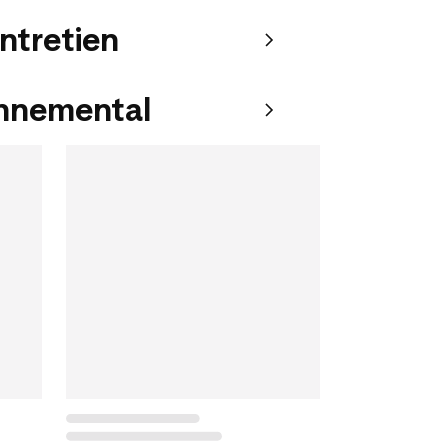
entretien
onnemental