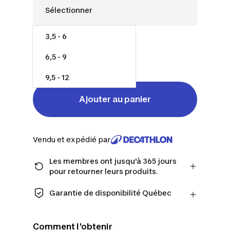
3,5 - 6
12,00 $
6,5 - 9
2,52 $/unité
9,5 - 12
Ajouter au panier
Vendu et expédié par
Les membres ont jusqu'à 365 jours
pour retourner leurs produits.
Passez à la caisse en tant que membre
et obtenez plus de temps pour
Garantie de disponibilité Québec
retourner les produits au cas où vous
CONSOMMATEURS DU QUÉBEC
changeriez d'avis.
UNIQUEMENT : Decathlon Canada Inc.
En savoir plus
Comment l'obtenir
offre une vaste sélection de services de