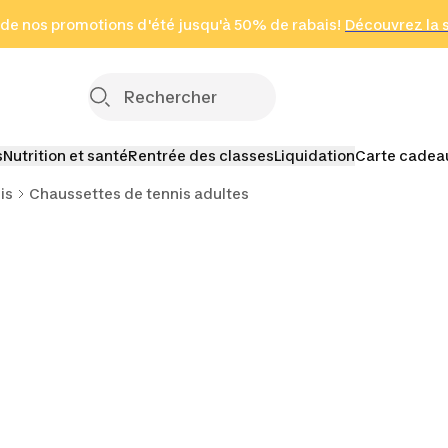
 page
 de nos promotions d'été jusqu'à 50% de rabais!
(Zones sélectionnées)
en seulement 2 h
Découvrez la 
Cliquez ici
s
Nutrition et santé
Rentrée des classes
Liquidation
Carte cadea
is
Chaussettes de tennis adultes